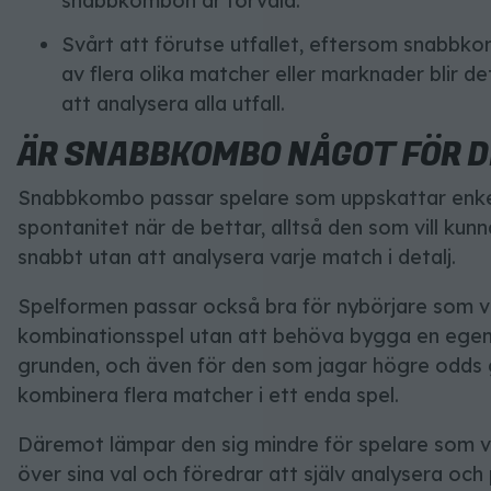
snabbkombon är förvald.
Svårt att förutse utfallet, eftersom snabbk
av flera olika matcher eller marknader blir 
att analysera alla utfall.
ÄR SNABBKOMBO NÅGOT FÖR D
Snabbkombo passar spelare som uppskattar enke
spontanitet när de bettar, alltså den som vill kun
snabbt utan att analysera varje match i detalj.
Spelformen passar också bra för nybörjare som vi
kombinationsspel utan att behöva bygga en egen
grunden, och även för den som jagar högre odds
kombinera flera matcher i ett enda spel.
Däremot lämpar den sig mindre för spelare som vill
över sina val och föredrar att själv analysera och