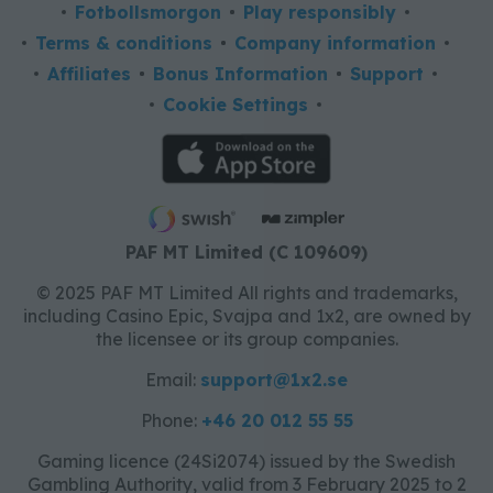
Fotbollsmorgon
Play responsibly
Terms & conditions
Company information
Affiliates
Bonus Information
Support
Cookie Settings
PAF MT Limited (C 109609)
© 2025 PAF MT Limited All rights and trademarks,
including Casino Epic, Svajpa and 1x2, are owned by
the licensee or its group companies.
Email:
support@1x2.se
Phone:
+46 20 012 55 55
Gaming licence (24Si2074) issued by the Swedish
Gambling Authority, valid from 3 February 2025 to 2