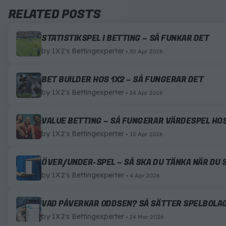
RELATED POSTS
STATISTIKSPEL I BETTING – SÅ FUNKAR DET
by
1X2's Bettingexperter
30 Apr 2026
BET BUILDER HOS 1X2 – SÅ FUNGERAR DET
by
1X2's Bettingexperter
24 Apr 2026
VALUE BETTING – SÅ FUNGERAR VÄRDESPEL HOS
by
1X2's Bettingexperter
15 Apr 2026
ÖVER/UNDER-SPEL – SÅ SKA DU TÄNKA NÄR DU 
by
1X2's Bettingexperter
4 Apr 2026
VAD PÅVERKAR ODDSEN? SÅ SÄTTER SPELBOLAG
by
1X2's Bettingexperter
24 Mar 2026