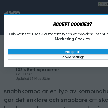
Self
ACCEPT COOKIES?
Betting
1X2-Tipset
Casino
This website uses 3 different types of cookies: Essenti
Marketing Cookies.
BETTINGSKOLAN: VAD ÄR
SNABBKOMBO OCH HUR FUN
Accept all
Cookie settings
DET?
1X2's Bettingexperter
7 Oct 2025
1X2's Bettingexperter
Updated
13 May 2026
snabbkombo är en typ av kombinati
gör det enklare och snabbare att sk