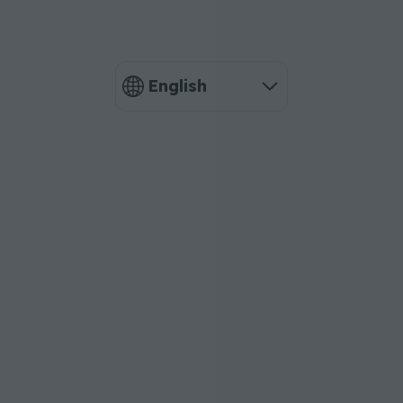
English
Language