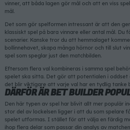
vinner, att båda lagen gör mål och att en viss spel
mål.
Det som gör spelformen intressant är att den ger 
klassiskt spel på bara vinnare eller antal mål. Du 
scenarier. Kanske tror du att hemmalaget komme
bollinnehavet, skapa många hörnor och till slut v
spel som speglar just den matchbilden.
Eftersom flera val kombineras i samma spel behöve
spelet ska sitta. Det gör att potentialen i oddset
det blir viktigare att varje val har en tydlig tanke
DÄRFÖR ÄR BET BUILDER POPU
Den här typen av spel har blivit allt mer populär 
stor del av lockelsen ligger i att du som spelare f
spelet utformas. I stället för att välja en färdig 
ihop flera delar som passar din analys av matchen