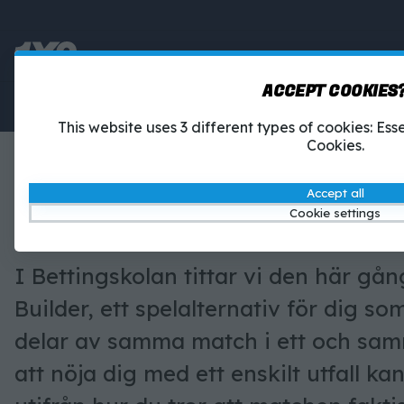
ACCEPT COOKIES
Betting
1X2-Tipset
This website uses 3 different types of cookies: Es
Cookies.
BET BUILDER HOS 1X2 – SÅ 
Accept all
1X2's Bettingexperter
24 Apr 2026
Cookie settings
1X2's Bettingexperter
Updated
13 May 2026
I Bettingskolan tittar vi den här g
Builder, ett spelalternativ för dig som
delar av samma match i ett och samma
att nöja dig med ett enskilt utfall ka