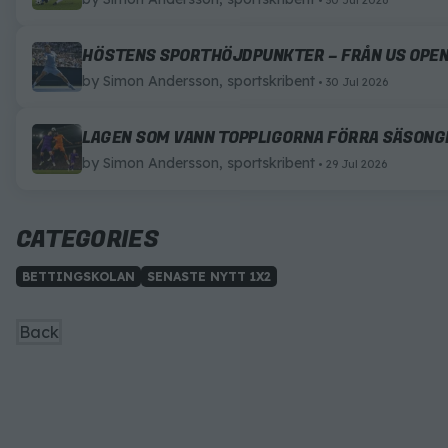
30 Jul 2026
HÖSTENS SPORTHÖJDPUNKTER – FRÅN US OPEN
by
Simon Andersson, sportskribent
30 Jul 2026
LAGEN SOM VANN TOPPLIGORNA FÖRRA SÄSONGE
by
Simon Andersson, sportskribent
29 Jul 2026
CATEGORIES
BETTINGSKOLAN
SENASTE NYTT 1X2
Back