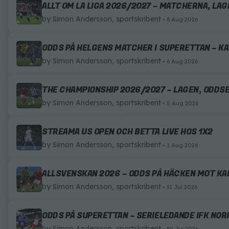
ALLT OM LA LIGA 2026/2027 – MATCHERNA, LA
by
Simon Andersson, sportskribent
6 Aug 2026
ODDS PÅ HELGENS MATCHER I SUPERETTAN – K
by
Simon Andersson, sportskribent
6 Aug 2026
THE CHAMPIONSHIP 2026/2027 – LAGEN, ODDS
by
Simon Andersson, sportskribent
5 Aug 2026
STREAMA US OPEN OCH BETTA LIVE HOS 1X2
by
Simon Andersson, sportskribent
1 Aug 2026
ALLSVENSKAN 2026 – ODDS PÅ HÄCKEN MOT K
by
Simon Andersson, sportskribent
31 Jul 2026
ODDS PÅ SUPERETTAN – SERIELEDANDE IFK NO
by
Simon Andersson, sportskribent