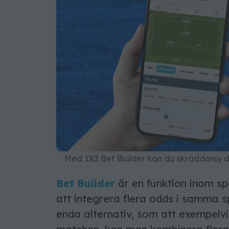
Med 1X2 Bet Builder kan du skräddarsy di
Bet Builder
är en funktion inom sp
att integrera flera odds i samma spe
enda alternativ, som att exempelv