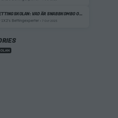
BETTINGSKOLAN: VAD ÄR SNABBKOMBO OCH HUR FUNGERAR DET?
y
1X2's Bettingexperter
7 Oct 2025
ORIES
KOLAN