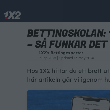
BETTINGSKOLAN: 
– SÅ FUNKAR DET
1X2's Bettingexperter
1X2's Bettingexperter
|
9 Sep 2025
Updated
13 May 2026
Hos 1X2 hittar du ett brett u
här artikeln går vi igenom hu