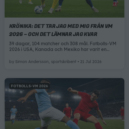
KRÖNIKA: DET TAR JAG MED MIG FRÅN VM
2026 – OCH DET LÄMNAR JAG KVAR
39 dagar, 104 matcher och 308 mål. Fotbolls-VM
2026 i USA, Kanada och Mexiko har varit en
bjässe till idrottsevenemang. Spanien vann,
Sverige gick till 16-delsfinal och Kylian Mbappé
by
Simon Andersson, sportskribent
21 Jul 2026
vann skytteligan. Men för mig finns det många
fler saker att komma ihåg från
världsmästerskapet.
FOTBOLLS-VM 2026