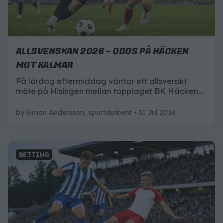
ALLSVENSKAN 2026 – ODDS PÅ HÄCKEN
MOT KALMAR
På lördag eftermiddag väntar ett allsvenskt
möte på Hisingen mellan topplaget BK Häcken
och nykomlingen Kalmar FF. Här är allt du
behöver veta inför matchen.
by
Simon Andersson, sportskribent
31 Jul 2026
BETTING