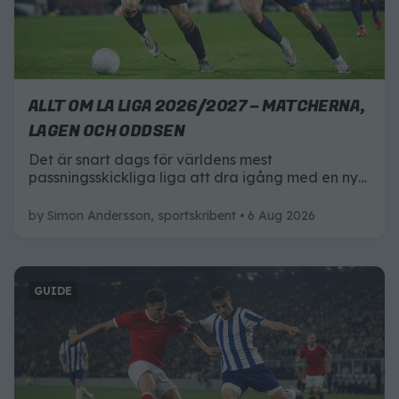
ALLT OM LA LIGA 2026/2027 – MATCHERNA,
LAGEN OCH ODDSEN
Det är snart dags för världens mest
passningsskickliga liga att dra igång med en ny
säsong. Här är allt du behöver veta inför spanska
La Liga 2026/2027.
by
Simon Andersson, sportskribent
6 Aug 2026
GUIDE