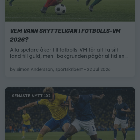
VEM VANN SKYTTELIGAN I FOTBOLLS-VM
2026?
Alla spelare åker till fotbolls-VM för att ta sitt
land till guld, men i bakgrunden pågår alltid en
annan prestigefull tävling: kampen om
skytteligan. Så här gick det i årets
by
Simon Andersson, sportskribent
22 Jul 2026
världsmästerskap.
SENASTE NYTT 1X2