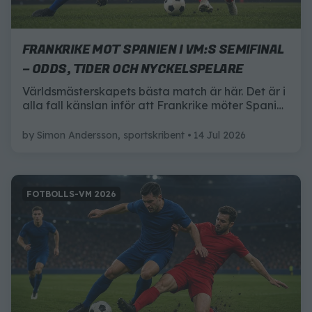
FRANKRIKE MOT SPANIEN I VM:S SEMIFINAL
– ODDS, TIDER OCH NYCKELSPELARE
Världsmästerskapets bästa match är här. Det är i
alla fall känslan inför att Frankrike möter Spanien
i tisdagens semifinal. 1X2 ger dig alla
förutsättningarna inför matchen.
by
Simon Andersson, sportskribent
14 Jul 2026
FOTBOLLS-VM 2026