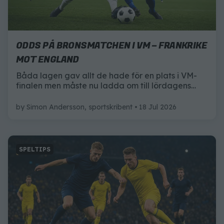
ODDS PÅ BRONSMATCHEN I VM – FRANKRIKE
MOT ENGLAND
Båda lagen gav allt de hade för en plats i VM-
finalen men måste nu ladda om till lördagens
bronsmatch. Här är allt du behöver veta inför
mötet mellan Frankrike och England.
by
Simon Andersson, sportskribent
18 Jul 2026
SPELTIPS