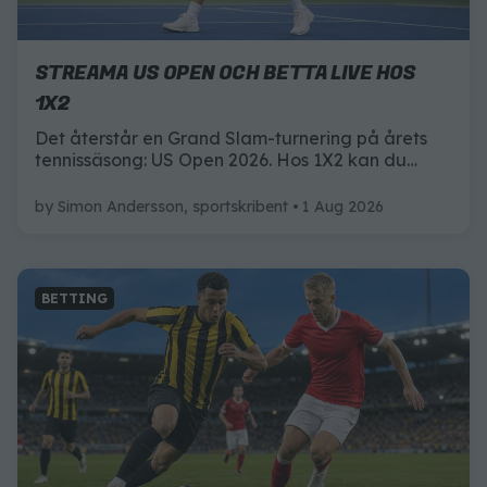
STREAMA US OPEN OCH BETTA LIVE HOS
1X2
Det återstår en Grand Slam-turnering på årets
tennissäsong: US Open 2026. Hos 1X2 kan du
fördjupa din tennisupplevelse med betting och
streaming av US Open på ett och samma ställe.
by
Simon Andersson, sportskribent
1 Aug 2026
BETTING