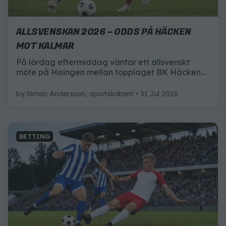
ALLSVENSKAN 2026 – ODDS PÅ HÄCKEN
MOT KALMAR
På lördag eftermiddag väntar ett allsvenskt
möte på Hisingen mellan topplaget BK Häcken
och nykomlingen Kalmar FF. Här är allt du
behöver veta inför matchen.
by
Simon Andersson, sportskribent
31 Jul 2026
BETTING