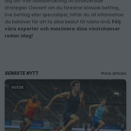
dig allt från oddsberäkning till avancerade
strategier. Oavsett om du föredrar klassisk betting,
live betting eller specialspel, hittar du all information
du behöver för att ta dina beslut till nästa nivå.
Följ
våra experter och maximera dina vinstchanser
redan idag!
SENASTE NYTT
More articles
GUIDE