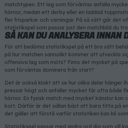
matchtypen. Ett lag som förväntas anfalla mycket
hörnor, medan ett derby eller en laddad toppmatch
fler frisparkar och varningar. På så sätt går det of
statistikspel som passar just den matchbild du tro
SÅ KAN DU ANALYSERA INNAN 
För att bedöma statistikspel på ett bra sätt beh
på hur matchen sannolikt kommer att utveckla sig
offensiva lag som möts? Finns det mycket på spel
som förväntas dominera från start?
Det är också klokt att se hur olika delar hänger i
pressar högt och anfaller mycket får ofta både fle
hörnor. En fysisk match med mycket känslor kan s
kort. Därför är det sällan bäst att bara titta på en 
det gäller att förstå varför statistiken kan bli som 
Statistikspel passar med andra ord dig som vill