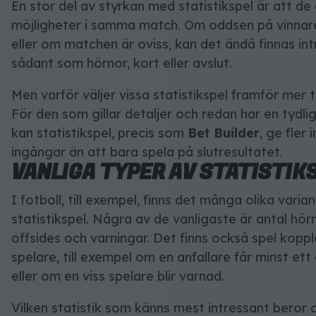
En stor del av styrkan med statistikspel är att de 
möjligheter i samma match. Om oddsen på vinnare
eller om matchen är oviss, kan det ändå finnas int
sådant som hörnor, kort eller avslut.
Men varför väljer vissa statistikspel framför mer t
För den som gillar detaljer och redan har en tydli
kan statistikspel, precis som
Bet Builder
, ge fler
ingångar än att bara spela på slutresultatet.
VANLIGA TYPER AV STATISTIK
I fotboll, till exempel, finns det många olika varia
statistikspel. Några av de vanligaste är antal hörn
offsides och varningar. Det finns också spel koppla
spelare, till exempel om en anfallare får minst ett
eller om en viss spelare blir varnad.
Vilken statistik som känns mest intressant beror 