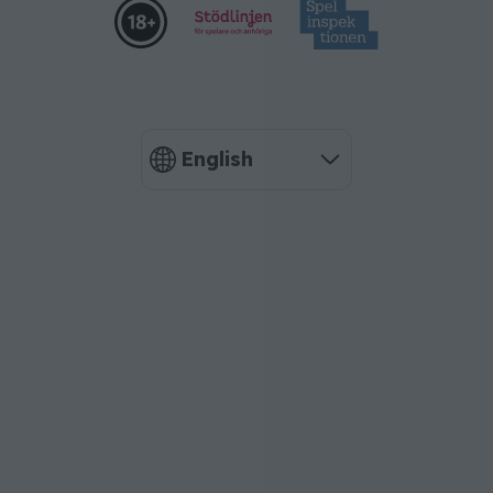
English
Language