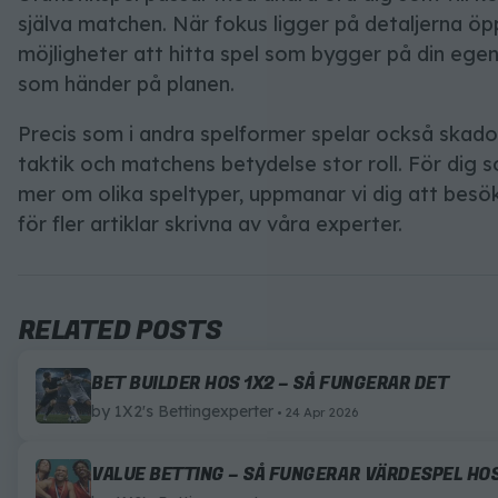
själva matchen. När fokus ligger på detaljerna öp
möjligheter att hitta spel som bygger på din egen
som händer på planen.
Precis som i andra spelformer spelar också skado
taktik och matchens betydelse stor roll. För dig so
mer om olika speltyper, uppmanar vi dig att bes
för fler artiklar skrivna av våra experter.
RELATED POSTS
BET BUILDER HOS 1X2 – SÅ FUNGERAR DET
by
1X2's Bettingexperter
24 Apr 2026
VALUE BETTING – SÅ FUNGERAR VÄRDESPEL HOS