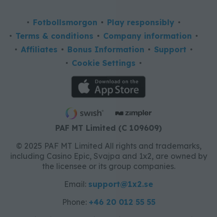
Fotbollsmorgon
Play responsibly
Terms & conditions
Company information
Affiliates
Bonus Information
Support
Cookie Settings
PAF MT Limited (C 109609)
© 2025 PAF MT Limited All rights and trademarks,
including Casino Epic, Svajpa and 1x2, are owned by
the licensee or its group companies.
Email:
support@1x2.se
Phone:
+46 20 012 55 55