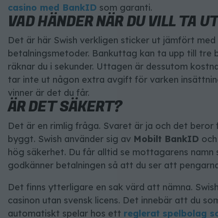
casino med BankID
som garanti.
VAD HÄNDER NÄR DU VILL TA U
Det är här Swish verkligen sticker ut jämfört med 
betalningsmetoder. Bankuttag kan ta upp till tre
räknar du i sekunder. Uttagen är dessutom kostn
tar inte ut någon extra avgift för varken insättnin
vinner är det du får.
ÄR DET SÄKERT?
Det är en rimlig fråga. Svaret är ja och det beror 
byggt. Swish använder sig av
Mobilt BankID
och 
hög säkerhet. Du får alltid se mottagarens namn
godkänner betalningen så att du ser att pengarna gå
Det finns ytterligare en sak värd att nämna. Swi
casinon utan svensk licens. Det innebär att du s
automatiskt spelar hos ett
reglerat spelbolag s