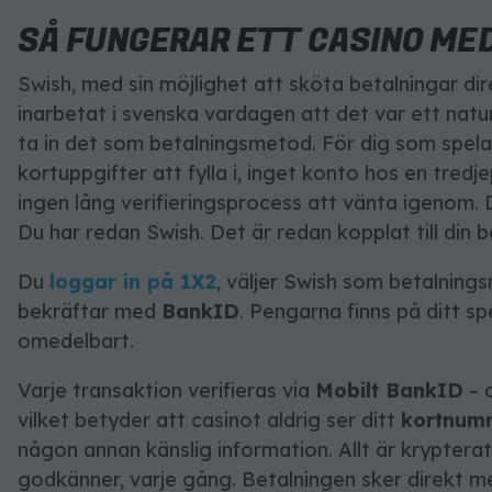
SÅ FUNGERAR ETT CASINO ME
Swish, med sin möjlighet att sköta betalningar dir
inarbetat i svenska vardagen att det var ett natur
ta in det som betalningsmetod. För dig som spela
kortuppgifter att fylla i, inget konto hos en tredj
ingen lång verifieringsprocess att vänta igenom. 
Du har redan Swish. Det är redan kopplat till din b
Du
loggar in på 1X2
, väljer Swish som betalnin
bekräftar med
BankID
. Pengarna finns på ditt sp
omedelbart.
Varje transaktion verifieras via
Mobilt BankID
– d
vilket betyder att casinot aldrig ser ditt
kortnum
någon annan känslig information. Allt är kryptera
godkänner, varje gång. Betalningen sker direkt me