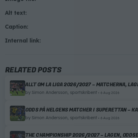
Alt text:
Caption:
Internal link:
RELATED POSTS
ALLT OM LA LIGA 2026/2027 – MATCHERNA, LA
by
Simon Andersson, sportskribent
6 Aug 2026
ODDS PÅ HELGENS MATCHER I SUPERETTAN – K
by
Simon Andersson, sportskribent
6 Aug 2026
THE CHAMPIONSHIP 2026/2027 – LAGEN, ODDS