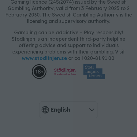
Gaming licence (24Si2074) issued by the Swedish
Gambling Authority, valid from 3 February 2025 to 2
February 2030. The Swedish Gambling Authority is the
licensing and supervisory authority.
Gambling can be addictive – Play responsibly!
Stödlinjen is an independent third-party helpline
offering advice and support to individuals
experiencing problems with their gambling. Visit
www.stodlinjen.se
or call 020-81 91 00.
English
Language