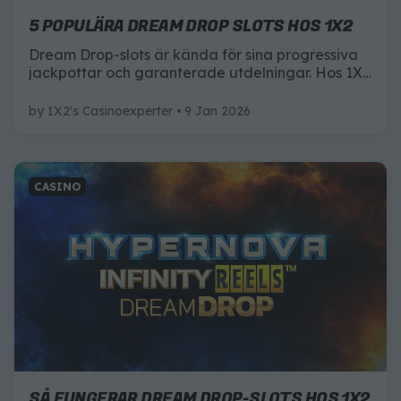
5 POPULÄRA DREAM DROP SLOTS HOS 1X2
Dream Drop-slots är kända för sina progressiva
jackpottar och garanterade utdelningar. Hos 1X2
finns flera populära titlar där spännande
spelupplevelser kombineras med chansen på
by
1X2's Casinoexperter
9 Jan 2026
riktigt stora vinster.
CASINO
SÅ FUNGERAR DREAM DROP-SLOTS HOS 1X2