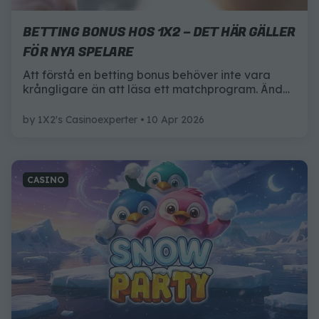
BETTING BONUS HOS 1X2 – DET HÄR GÄLLER
FÖR NYA SPELARE
Att förstå en betting bonus behöver inte vara
krångligare än att läsa ett matchprogram. Ändå
är det lätt att missa detaljer som faktiskt spelar
roll. Här går vi igenom precis vad som gäller när
by
1X2's Casinoexperter
10 Apr 2026
du som ny spelare tar del av
välkomsterbjudandet hos 1X2.
CASINO