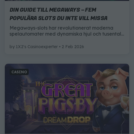
DIN GUIDE TILL MEGAWAYS – FEM
POPULÄRA SLOTS DU INTE VILL MISSA
Megaways-slots har revolutionerat moderna
spelautomater med dynamiska hjul och tusentals
vinstvägar. Här förklarar vi hur mekaniken
fungerar och lyfter några av de mest populära
by
1X2's Casinoexperter
2 Feb 2026
spelen.
CASINO