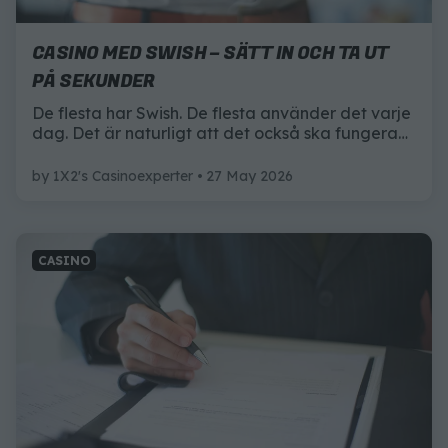
CASINO MED SWISH – SÄTT IN OCH TA UT
PÅ SEKUNDER
De flesta har Swish. De flesta använder det varje
dag. Det är naturligt att det också ska fungera
lika smidigt när du spelar casino. 1X2 är ett
casino med Swish – läs mer här om hur det
by
1X2's Casinoexperter
27 May 2026
fungerar.
CASINO