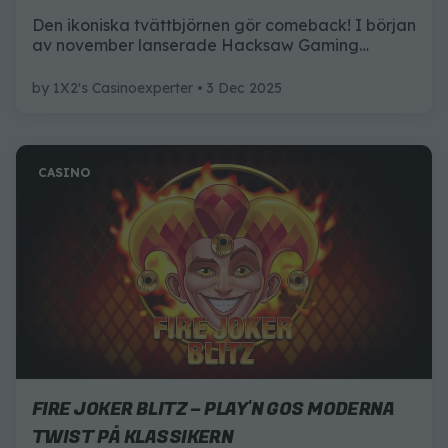
Den ikoniska tvättbjörnen gör comeback! I början
av november lanserade Hacksaw Gaming
nämligen en helt ny upplaga som kompletterar
deras populära Le-serie. Nu är Le Cowboy slot
by
1X2's Casinoexperter
3 Dec 2025
här och levererar.
CASINO
FIRE JOKER BLITZ – PLAY'N GOS MODERNA
TWIST PÅ KLASSIKERN