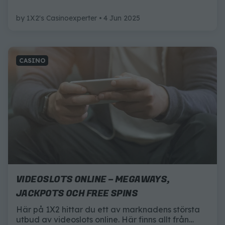
spelare att välja mellan. Varje vecka tillkommer
dessutom nya spel att utforska. I den här artikeln
by
1X2's Casinoexperter
4 Jun 2025
kan du läsa om vilka nya videoslots som står i
våra spelares favör och hur du enkelt navigerar i
vårt utbud.
CASINO
VIDEOSLOTS ONLINE – MEGAWAYS,
JACKPOTS OCH FREE SPINS
Här på 1X2 hittar du ett av marknadens största
utbud av videoslots online. Här finns allt från