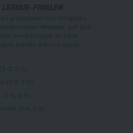
 LEAGUE-FINALEN
a i gruppspelet och tvingades
a konkurrenten
Monaco
, och gick
ljde överkörningar av både
ngens kanske främsta batalj
3–2, 2–2).
 (5–2, 3–0).
 (2–0, 2–0).
chen (5–4, 1–1)