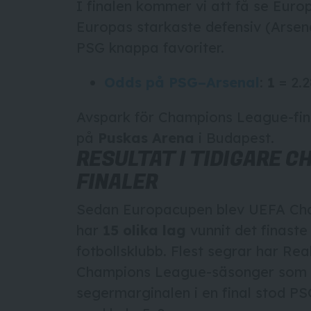
I finalen kommer vi att få se Euro
Europas starkaste defensiv (Arsena
PSG knappa favoriter.
Odds på PSG–Arsenal
:
1
= 2.2
Avspark för Champions League-fina
på
Puskas Arena
i Budapest.
RESULTAT I TIDIGARE 
FINALER
Sedan Europacupen blev UEFA Ch
har
15 olika lag
vunnit det finast
fotbollsklubb. Flest segrar har
Rea
Champions League-säsonger som s
segermarginalen i en final stod PS