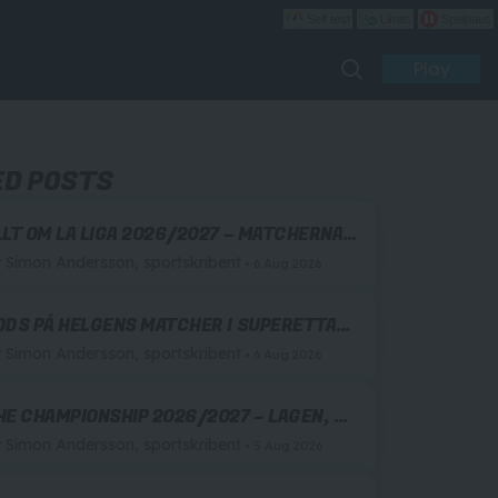
Self test
Limits
Spelpaus
Play
ED POSTS
ALLT OM LA LIGA 2026/2027 – MATCHERNA, LAGEN OCH ODDSEN
y
Simon Andersson, sportskribent
6 Aug 2026
ODDS PÅ HELGENS MATCHER I SUPERETTAN – KAN FALKENBERG HAKA PÅ TOPPEN?
y
Simon Andersson, sportskribent
6 Aug 2026
THE CHAMPIONSHIP 2026/2027 – LAGEN, ODDSEN OCH SVENSKARNA
y
Simon Andersson, sportskribent
5 Aug 2026