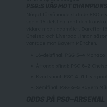
PSG:S VÄG MOT CHAMPIONS
Något förvånande slutade PSG elv
spela 16-delsfinal mot den fransk
vidare med uddamålet. Därefter fö
Chelsea och Liverpool, innan säso
väntade mot Bayern München.
16-delsfinal: PSG
5–4
Monaco (
Åttondelsfinal: PSG
8–2
Chelsea
Kvartsfinal: PSG
4–0
Liverpool
Semifinal: PSG
6–5
Bayern Mün
ODDS PÅ PSG–ARSENAL