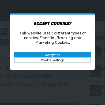
Betting
1X2-Tipset
Casino
ACCEPT COOKIES?
UE-FINALEN 2026
This website uses 3 different types of
RELAT
cookies: Essential, Tracking and
GARE VINNARE
Marketing Cookies.
Share
Accept all
b
Cookie settings
 är här. På lördag spelar
m är Europas bästa
b
behöver veta om Champions
b