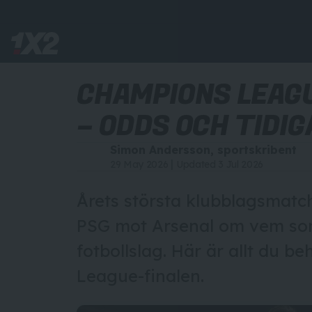
CHAMPIONS LEAG
– ODDS OCH TIDI
Simon Andersson, sportskribent
Simon Andersson, sportskribent
|
29 May 2026
Updated
3 Jul 2026
Årets största klubblagsmatch
PSG mot Arsenal om vem so
fotbollslag. Här är allt du 
League-finalen.