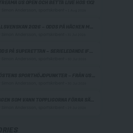
TREAMA US OPEN OCH BETTA LIVE HOS 1X2
y
Simon Andersson, sportskribent
1 Aug 2026
ALLSVENSKAN 2026 – ODDS PÅ HÄCKEN MOT KALMAR
y
Simon Andersson, sportskribent
31 Jul 2026
ODDS PÅ SUPERETTAN – SERIELEDANDE IFK NORRKÖPING MÖTER HELSINGBORGS IF
y
Simon Andersson, sportskribent
30 Jul 2026
HÖSTENS SPORTHÖJDPUNKTER – FRÅN US OPEN TILL CHAMPIONS LEAGUE
y
Simon Andersson, sportskribent
30 Jul 2026
LAGEN SOM VANN TOPPLIGORNA FÖRRA SÄSONGEN – OCH FAVORITERNA INFÖR NÄSTA
y
Simon Andersson, sportskribent
29 Jul 2026
ORIES