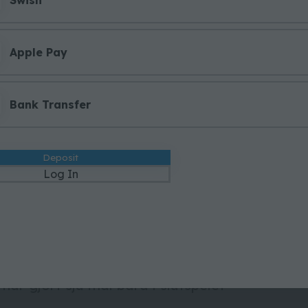
Swish
 har PSG sett ut.
a
och
Liverpool
väntade tuffare
Apple Pay
ayern München
, och den
t bli ihågkommen som säsongens
Bank Transfer
at viktiga måstematcher i Premier
Deposit
 våren har PSG inte behövt ta i
Log In
eln i
Ligue 1
. De har med andra
okus på att förbereda sig på
ormstarkaste spelare i form av
 har gjort sju mål bara i slutspelet