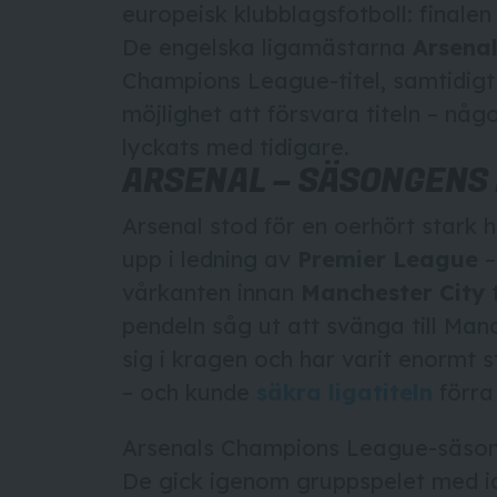
europeisk klubblagsfotboll: finalen
De engelska ligamästarna
Arsena
Champions League-titel, samtidig
möjlighet att försvara titeln – nå
lyckats med tidigare.
ARSENAL – SÄSONGENS 
Arsenal stod för en oerhört stark h
upp i ledning av
Premier League
–
vårkanten innan
Manchester City
t
pendeln såg ut att svänga till Man
sig i kragen och har varit enormt
– och kunde
säkra ligatiteln
förra
Arsenals Champions League-säsong 
De gick igenom gruppspelet med ide