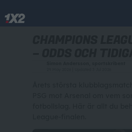
CHAMPIONS LEAG
– ODDS OCH TIDI
Simon Andersson, sportskribent
Simon Andersson, sportskribent
|
29 May 2026
Updated
3 Jul 2026
Årets största klubblagsmatch
PSG mot Arsenal om vem so
fotbollslag. Här är allt du 
League-finalen.