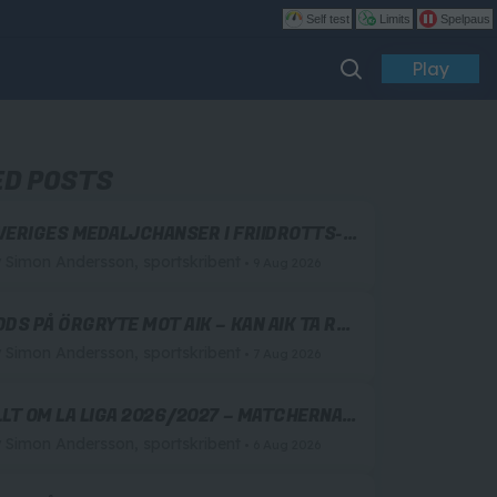
Self test
Limits
Spelpaus
Play
ED POSTS
SVERIGES MEDALJCHANSER I FRIIDROTTS-EM – FRÅN DUPLANTIS TILL STÅHL
y
Simon Andersson, sportskribent
9 Aug 2026
ODDS PÅ ÖRGRYTE MOT AIK – KAN AIK TA REVANSCH EFTER FÖRLUSTEN SENAST?
y
Simon Andersson, sportskribent
7 Aug 2026
ALLT OM LA LIGA 2026/2027 – MATCHERNA, LAGEN OCH ODDSEN
y
Simon Andersson, sportskribent
6 Aug 2026