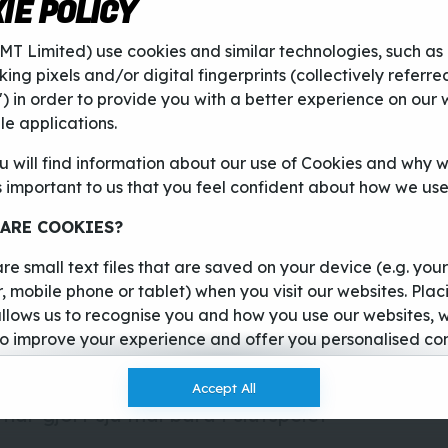
IE POLICY
 har PSG sett ut.
MT Limited) use cookies and similar technologies, such as
a
och
Liverpool
väntade tuffare
cking pixels and/or digital fingerprints (collectively referre
) in order to provide you with a better experience on our 
ayern München
, och den
e applications.
t bli ihågkommen som säsongens
 will find information about our use of Cookies and why 
is important to us that you feel confident about how we us
at viktiga måstematcher i Premier
 ARE COOKIES?
 våren har PSG inte behövt ta i
re small text files that are saved on your device (e.g. your
eln i
Ligue 1
. De har med andra
 mobile phone or tablet) when you visit our websites. Plac
okus på att förbereda sig på
llows us to recognise you and how you use our websites, 
to improve your experience and offer you personalised co
to your preferences.
ormstarkaste spelare i form av
Accept All
an be temporary (also called "session cookies") or persiste
 har gjort sju mål bara i slutspelet
ookies disappear as soon as you close your browser, while