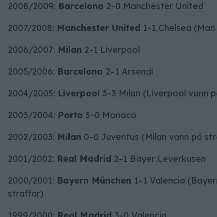
2008/2009:
Barcelona
2–0 Manchester United
2007/2008:
Manchester United
1–1 Chelsea (Man 
2006/2007:
Milan
2–1 Liverpool
2005/2006:
Barcelona
2–1 Arsenal
2004/2005:
Liverpool
3–3 Milan (Liverpool vann p
2003/2004:
Porto
3–0 Monaco
2002/2003:
Milan
0–0 Juventus (Milan vann på str
2001/2002:
Real Madrid
2–1 Bayer Leverkusen
2000/2001:
Bayern München
1–1 Valencia (Baye
straffar)
1999/2000:
Real Madrid
3–0 Valencia