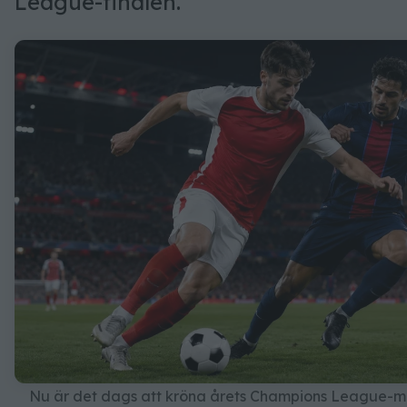
League-finalen.
Nu är det dags att kröna årets Champions League-m