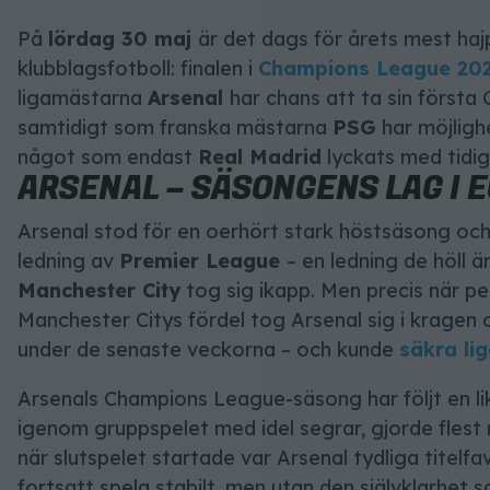
På
lördag 30 maj
är det dags för årets mest ha
klubblagsfotboll: finalen i
Champions League 20
ligamästarna
Arsenal
har chans att ta sin första
samtidigt som franska mästarna
PSG
har möjlighe
något som endast
Real Madrid
lyckats med tidig
ARSENAL – SÄSONGENS LAG I 
Arsenal stod för en oerhört stark höstsäsong och g
ledning av
Premier League
– en ledning de höll 
Manchester City
tog sig ikapp. Men precis när pen
Manchester Citys fördel tog Arsenal sig i kragen 
under de senaste veckorna – och kunde
säkra lig
Arsenals Champions League-säsong har följt en l
igenom gruppspelet med idel segrar, gjorde flest 
när slutspelet startade var Arsenal tydliga titelfa
fortsatt spela stabilt, men utan den självklarhet