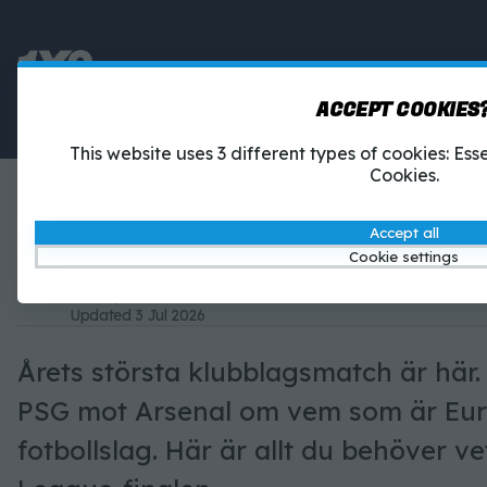
ACCEPT COOKIES
Betting
1X2-Tipset
This website uses 3 different types of cookies: Es
Cookies.
CHAMPIONS LEAGUE-FINALEN
OCH TIDIGARE VINNARE
Accept all
Cookie settings
Simon Andersson, sportskribent
29 May 2026
Simon Andersson, sportskribent
Updated
3 Jul 2026
Årets största klubblagsmatch är här.
PSG mot Arsenal om vem som är Eur
fotbollslag. Här är allt du behöver