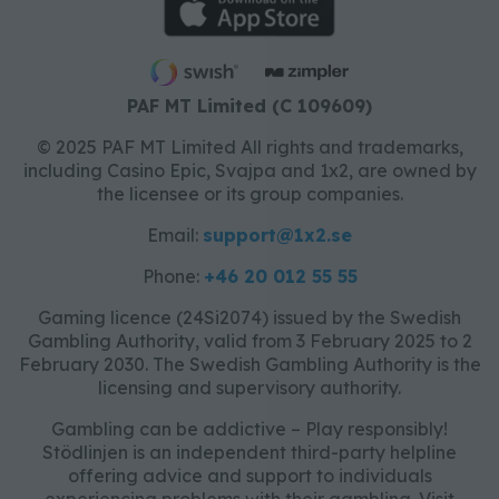
PAF MT Limited (C 109609)
© 2025 PAF MT Limited All rights and trademarks,
including Casino Epic, Svajpa and 1x2, are owned by
the licensee or its group companies.
Email:
support@1x2.se
Phone:
+46 20 012 55 55
Gaming licence (24Si2074) issued by the Swedish
Gambling Authority, valid from 3 February 2025 to 2
February 2030. The Swedish Gambling Authority is the
licensing and supervisory authority.
Gambling can be addictive – Play responsibly!
Stödlinjen is an independent third-party helpline
offering advice and support to individuals