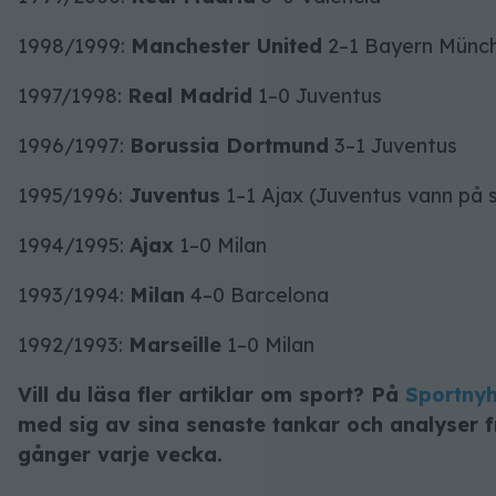
1998/1999:
Manchester United
2–1 Bayern Münc
1997/1998:
Real Madrid
1–0 Juventus
1996/1997:
Borussia Dortmund
3–1 Juventus
1995/1996:
Juventus
1–1 Ajax (Juventus vann på s
1994/1995:
Ajax
1–0 Milan
1993/1994:
Milan
4–0 Barcelona
1992/1993:
Marseille
1–0 Milan
Vill du läsa fler artiklar om sport? På
Sportnyh
med sig av sina senaste tankar och analyser f
gånger varje vecka.