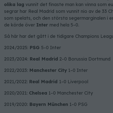
olika lag
vunnit det finaste man kan vinna som eur
segrar har
Real Madrid
som vunnit nio av de 33 
som spelats, och den största segermarginalen i en 
de körde över
Inter
med hela 5–0.
Så här har det gått i de tidigare Champions Leagu
2024/2025:
PSG
5–0 Inter
2023/2024:
Real Madrid
2–0 Borussia Dortmund
2022/2023:
Manchester City
1–0 Inter
2021/2022:
Real Madrid
1–0 Liverpool
2020/2021:
Chelsea
1–0 Manchester City
2019/2020:
Bayern München
1–0 PSG