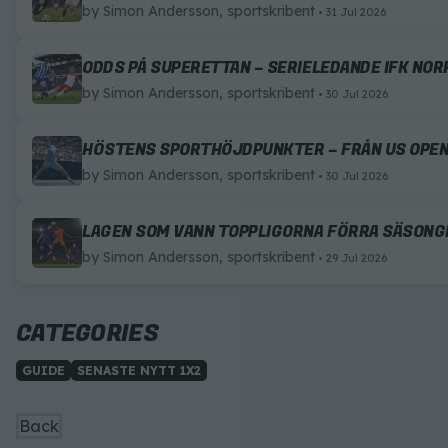
by
Simon Andersson, sportskribent
31 Jul 2026
ODDS PÅ SUPERETTAN – SERIELEDANDE IFK NO
by
Simon Andersson, sportskribent
30 Jul 2026
HÖSTENS SPORTHÖJDPUNKTER – FRÅN US OPEN
by
Simon Andersson, sportskribent
30 Jul 2026
LAGEN SOM VANN TOPPLIGORNA FÖRRA SÄSONGE
by
Simon Andersson, sportskribent
29 Jul 2026
CATEGORIES
GUIDE
SENASTE NYTT 1X2
Back