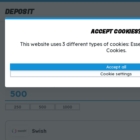
DEPOSIT
ACCEPT COOKIES
The bonus offer is only available to
Betting
1X2-Tipset
new players
This website uses 3 different types of cookies: Es
Cookies.
BET BUILDER HOS 1X2 – SÅ 
500kr Bonus + 64kr in 1x2-Tipset
bonus-program
Betting
Accept all
1X2's Bettingexperter
24 Apr 2026
Cookie settings
1X2's Bettingexperter
Updated
13 May 2026
Maximum amount: 20,000.00 kr
I Bettingskolan tittar vi den här g
Builder, ett spelalternativ för dig som
250
500
1000
delar av samma match i ett och samma
att nöja dig med ett enskilt utfall ka
Swish