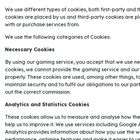
KANADA DIREKT – PRECIS DET
We use different types of cookies, both first-party and t
cookies are placed by us and third-party cookies are 
BEHÖVER
with or purchase services from.
Sverige
mot
Kanada
är precis den typen av match
We use the following categories of Cookies:
våra
Sportnyheter
redan från första nedsläpp. Det
Necessary Cookies
enklare sätt att kliva in i ett mästerskap än att 
matchen – och gissningsvis inget svårare.
By using our gaming service, you accept that we use ne
cookies, we cannot provide the gaming service and our
Samtidigt är det också precis den typen av premi
properly. These cookies are used, among other things, t
lag står. Sverige får inget utrymme att växa långs
maintain security and to fulfil our obligations to our pa
Tempot, närkamperna och misstagen kommer att st
out the correct commission.
För
Tre Kronor
handlar mycket om att överleva d
Analytics and Statistics Cookies
att hamna i underläge. Kanada brukar komma ut h
These cookies allow us to measure and analyse how the
tvinga motståndarna till snabba beslut. Därför bli
help us to improve it. We use services including Google 
egen zon och första passningen upp i banan extra 
Analytics provides information about how you use the we
performance, optimise features and make it easier to u