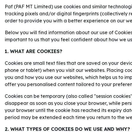
sätta press på gruppen redan från fö
Paf (PAF MT Limited) use cookies and similar technologie
tracking pixels and/or digital fingerprints (collectively 
order to provide you with a better experience on our we
Below you will find information about our use of Cookies
important to us that you feel confident about how we u
1. WHAT ARE COOKIES?
Cookies are small text files that are saved on your devi
phone or tablet) when you visit our websites. Placing co
you and how you use our websites, which helps us to i
offer you personalised content tailored to your prefere
Cookies can be temporary (also called "session cookies")
disappear as soon as you close your browser, while persi
your browser until the cookie has reached its expiry dat
period may be extended each time you return to the we
En riktig nagelbitare väntar i VM-öppningen.
2. WHAT TYPES OF COOKIES DO WE USE AND WHY?