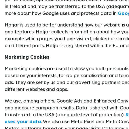
För den som följer
Sveriges matcher i
Hockey-
in Ireland and may be transferred to the USA (adequate
Kanada en tidig temperaturmätare på hur oddsen 
more about how Google uses and protects data in
Goog
gruppspelet.
MATCHBILDEN: DISCIPLIN FÖ
Hotjar is used to better understand how our website is
and features. Hotjar collects information about how you 
Ska
Sverige
störa
Kanada
behöver matchen spela
example which pages you have visited, clicked or scrol
on different parts. Hotjar is registered within the EU and
betyder tålamod, struktur och disciplin snarare ä
chanshockey. Kanada har ofta tillräckligt mycket in
Marketing Cookies
vinna den typen av matcher, även när spelet böljar
Marketing cookies are used to show you both personali
Sveriges väg ligger snarare i att hålla ihop laget, 
based on your interests, for ad personalisation and to 
och inte ge bort numerära överlägen. Mot Kanada
ads. They are set by us and our advertising partners an
different websites and apps.
snabbt bli dyr. Samtidigt måste Tre Kronor våga t
kommer. Det går inte att bara försvara sig igen
We use, among others, Google Ads and Enhanced Conver
det bästa.
and measure campaign results. Data is shared with Goo
transferred to the USA (adequate level of protection).
R
En nyckel blir därför balansen mellan respekt och
uses your data
. We also use Meta Pixel and Meta Conv
ha respekt för Kanada, men inte spela som ett la
Meta's platforms based on your page visits. Data may b