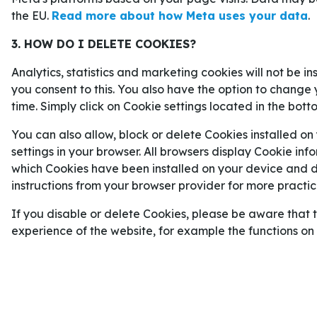
accepterar att jaga. Får
Tre Kronor
första målet
the EU.
Read more about how Meta uses your data
.
annan nerv.
3. HOW DO I DELETE COOKIES?
STJÄRNOR, FRÅGETECKEN OCH
BESKEDET
Analytics, statistics and marketing cookies will not be i
you consent to this. You also have the option to change 
Det som gör premiären extra intressant är att 
time. Simply click on Cookie settings located in the bott
flera frågetecken.
Sverige
har en preliminär VM
You can also allow, block or delete Cookies installed on
namn, men också ett landslag där rollerna fortfar
settings in your browser. All browsers display Cookie inf
Kanada
har som vanligt enorm bredd, men flera a
which Cookies have been installed on your device and de
påverkas av skador, slutspel eller sena besked.
instructions from your browser provider for more practica
Det gör matchen svårare att läsa än vanligt. På 
If you disable or delete Cookies, please be aware that 
alltid en favorit i ett hockeymästerskap, men en pr
experience of the website, for example the functions o
Nerver, matchtempo och special teams kan väga
tröjorna.
För
Sam Hallam
blir det dessutom ett tidigt test