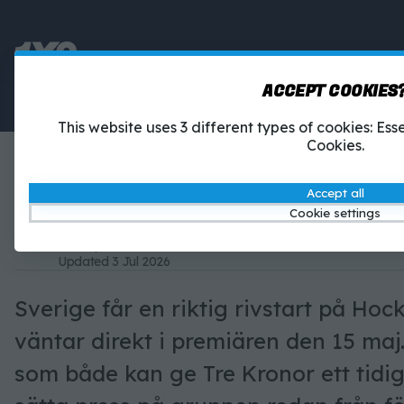
ACCEPT COOKIES
Betting
1X2-Tipset
This website uses 3 different types of cookies: Es
Cookies.
SVERIGE–KANADA: TUFFAST
FÖR TRE KRONOR
Accept all
Cookie settings
Simon Andersson, sportskribent
12 May 2026
Simon Andersson, sportskribent
Updated
3 Jul 2026
Sverige får en riktig rivstart på H
väntar direkt i premiären den 15 maj
som både kan ge Tre Kronor ett tidi