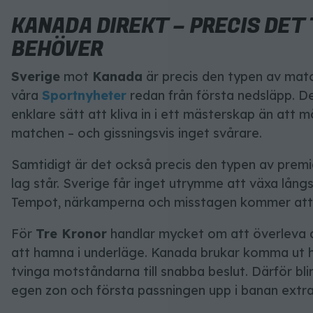
KANADA DIREKT – PRECIS DET
BEHÖVER
Sverige
mot
Kanada
är precis den typen av match
våra
Sportnyheter
redan från första nedsläpp. Det
enklare sätt att kliva in i ett mästerskap än att 
matchen – och gissningsvis inget svårare.
Samtidigt är det också precis den typen av premi
lag står. Sverige får inget utrymme att växa långs
Tempot, närkamperna och misstagen kommer att st
För
Tre Kronor
handlar mycket om att överleva d
att hamna i underläge. Kanada brukar komma ut h
tvinga motståndarna till snabba beslut. Därför bli
egen zon och första passningen upp i banan extra 