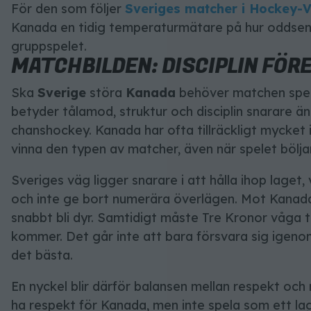
För den som följer
Sveriges matcher i
Hockey-
Kanada en tidig temperaturmätare på hur oddsen 
gruppspelet.
MATCHBILDEN: DISCIPLIN FÖ
Ska
Sverige
störa
Kanada
behöver matchen spela
betyder tålamod, struktur och disciplin snarare ä
chanshockey. Kanada har ofta tillräckligt mycket in
vinna den typen av matcher, även när spelet böljar
Sveriges väg ligger snarare i att hålla ihop laget, 
och inte ge bort numerära överlägen. Mot Kanada
snabbt bli dyr. Samtidigt måste Tre Kronor våga t
kommer. Det går inte att bara försvara sig igen
det bästa.
En nyckel blir därför balansen mellan respekt och
ha respekt för Kanada, men inte spela som ett la