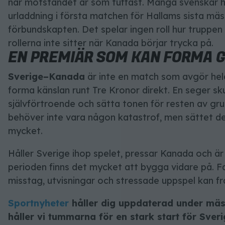
när motståndet är som tuffast. Många svenskar h
urladdning i första matchen för Hallams sista mä
förbundskapten. Det spelar ingen roll hur truppen
rollerna inte sitter när Kanada börjar trycka på.
EN PREMIÄR SOM KAN FORMA 
Sverige–Kanada
är inte en match som avgör he
forma känslan runt Tre Kronor direkt. En seger sk
självförtroende och sätta tonen för resten av gru
behöver inte vara någon katastrof, men sättet 
mycket.
Håller Sverige ihop spelet, pressar Kanada och är 
perioden finns det mycket att bygga vidare på. Fa
misstag, utvisningar och stressade uppspel kan 
Sportnyheter
håller dig uppdaterad under mäs
håller vi tummarna för en stark start för Sveri