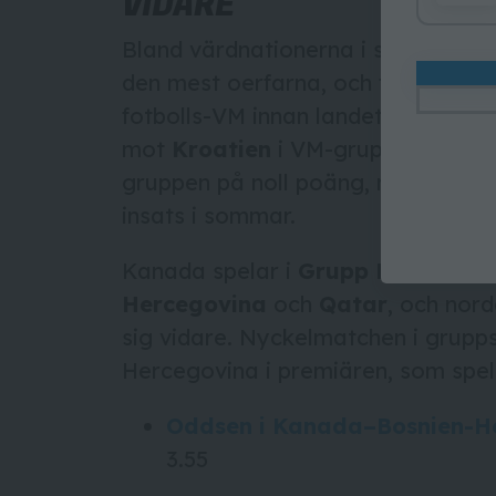
VIDARE
Bland värdnationerna i sommarens 
den mest oerfarna, och faktum är a
fotbolls-VM innan landets stjärna
A
mot
Kroatien
i VM-gruppspelet 202
gruppen på noll poäng, men har all
insats i sommar.
Kanada spelar i
Grupp B
tillsamm
Hercegovina
och
Qatar
, och nor
sig vidare. Nyckelmatchen i grupps
Hercegovina i premiären, som spela
Oddsen i Kanada–Bosnien-H
3.55