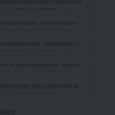
TREAMA US OPEN OCH BETTA LIVE HOS 1X2
y
Simon Andersson, sportskribent
1 Aug 2026
ALLSVENSKAN 2026 – ODDS PÅ HÄCKEN MOT KALMAR
y
Simon Andersson, sportskribent
31 Jul 2026
ODDS PÅ SUPERETTAN – SERIELEDANDE IFK NORRKÖPING MÖTER HELSINGBORGS IF
y
Simon Andersson, sportskribent
30 Jul 2026
HÖSTENS SPORTHÖJDPUNKTER – FRÅN US OPEN TILL CHAMPIONS LEAGUE
y
Simon Andersson, sportskribent
30 Jul 2026
LAGEN SOM VANN TOPPLIGORNA FÖRRA SÄSONGEN – OCH FAVORITERNA INFÖR NÄSTA
y
Simon Andersson, sportskribent
29 Jul 2026
ORIES