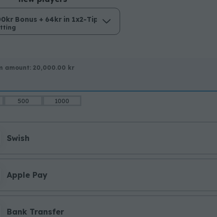
re i
Mauricio Pochettino
och ett
0kr Bonus + 64kr in 1x2-Tipset
-program
 Pulisic
,
Weston McKennie
och
tting
 långt kvar tills de på riktigt kan
Men ett starkt publikstöd i sommar
 amount: 20,000.00 kr
od bit på vägen och de är
500
1000
VM-gruppspel är den 13 juni
Swish
1.98,
X
= 3.50,
2
= 3.55
r spelas den 19 juni (
Australien
)
Apple Pay
 GODA CHANSER ATT GÅ
Bank Transfer