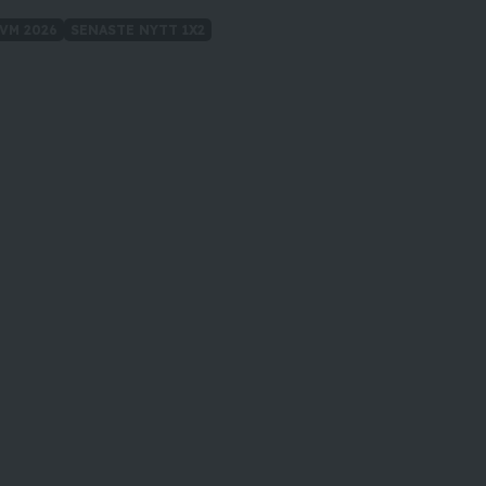
VM 2026
SENASTE NYTT 1X2