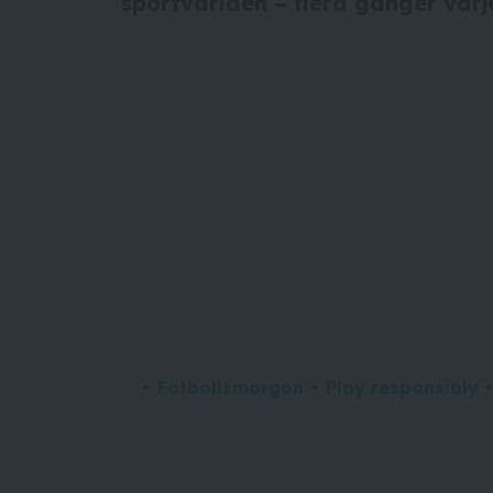
sportvärlden – flera gånger varj
Fotbollsmorgon
Play responsibly