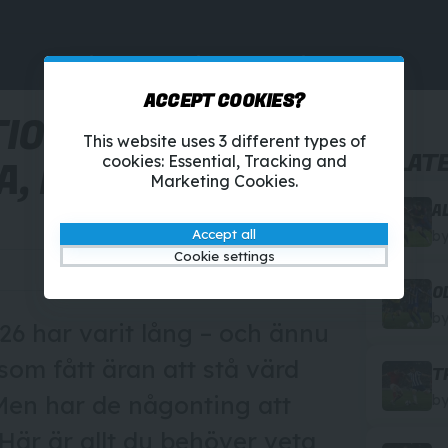
Betting
1X2-Tipset
Casino
ACCEPT COOKIES?
IONERNA I
This website uses 3 different types of
RELAT
cookies: Essential, Tracking and
A, KANADA OCH
Marketing Cookies.
Accept all
b
Cookie settings
Share
b
26 har varit lång – och ännu
som fått äran att stå värd
 Men har de någonting att
b
Här är allt du behöver veta