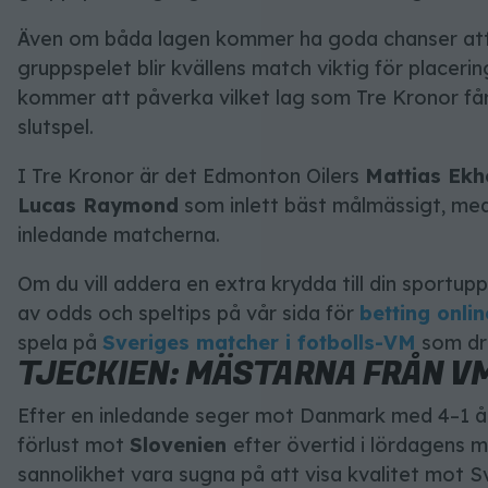
Även om båda lagen kommer ha goda chanser att 
gruppspelet blir kvällens match viktig för placerin
kommer att påverka vilket lag som Tre Kronor får 
slutspel.
I Tre Kronor är det Edmonton Oilers
Mattias Ek
Lucas Raymond
som inlett bäst målmässigt, med
inledande matcherna.
Om du vill addera en extra krydda till din sportup
av odds och speltips på vår sida för
betting onlin
spela på
Sveriges matcher i fotbolls-VM
som dra
TJECKIEN: MÄSTARNA FRÅN V
Efter en inledande seger mot Danmark med 4–1 å
förlust mot
Slovenien
efter övertid i lördagens m
sannolikhet vara sugna på att visa kvalitet mot S