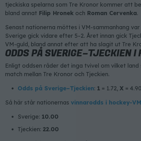
tjeckiska spelarna som Tre Kronor kommer att beh
bland annat
Filip Hronek
och
Roman Cervenka
.
Senast nationerna möttes i VM-sammanhang var i 
Sverige gick vidare efter 5–2. Året innan gick Tje
VM-guld, bland annat efter att ha slagit ut Tre Kro
ODDS PÅ SVERIGE–TJECKIEN I
Enligt oddsen råder det inga tvivel om vilket land
match mellan Tre Kronor och Tjeckien.
Odds på Sverige–Tjeckien
:
1
= 1.72,
X
= 4.9
Så här står nationernas
vinnarodds i hockey-V
Sverige:
10.00
Tjeckien:
22.00