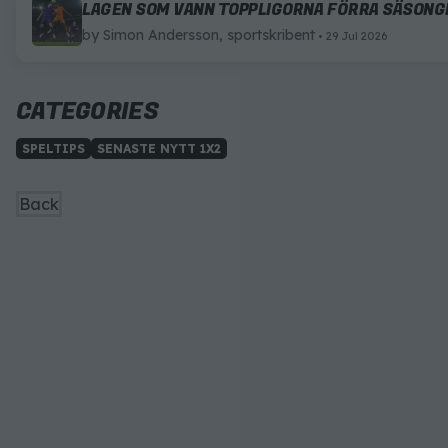
LAGEN SOM VANN TOPPLIGORNA FÖRRA SÄSONGE
by
Simon Andersson, sportskribent
29 Jul 2026
CATEGORIES
SPELTIPS
SENASTE NYTT 1X2
Back