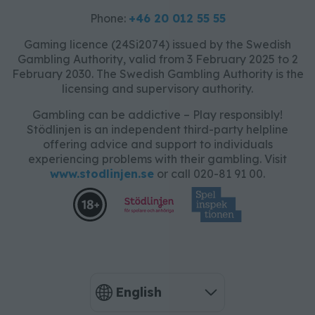
Phone:
+46 20 012 55 55
Gaming licence (24Si2074) issued by the Swedish
Gambling Authority, valid from 3 February 2025 to 2
February 2030. The Swedish Gambling Authority is the
licensing and supervisory authority.
Gambling can be addictive – Play responsibly!
Stödlinjen is an independent third-party helpline
offering advice and support to individuals
experiencing problems with their gambling. Visit
www.stodlinjen.se
or call 020-81 91 00.
English
Language