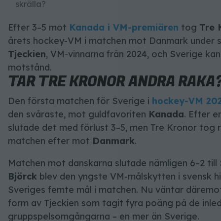
skrälla?
Efter 3–5 mot
Kanada i VM-premiären
tog
Tre 
årets hockey-VM i matchen mot Danmark under 
Tjeckien
, VM-vinnarna från 2024, och Sverige kan 
motstånd.
TAR TRE KRONOR ANDRA RAKA
Den första matchen för Sverige i
hockey-VM 20
den svåraste, mot guldfavoriten
Kanada
. Efter 
slutade det med förlust 3–5, men Tre Kronor tog r
matchen efter mot
Danmark
.
Matchen mot danskarna slutade nämligen 6–2 till 
Björck
blev den yngste VM-målskytten i svensk hi
Sveriges femte mål i matchen. Nu väntar däremo
form av Tjeckien som tagit fyra poäng på de inle
gruppspelsomgångarna – en mer än Sverige.