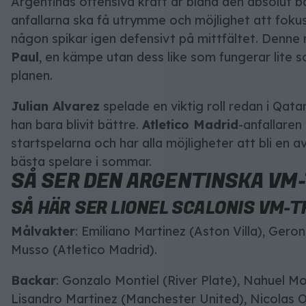
Argentinas offensiva kraft är bland den absolut b
anfallarna ska få utrymme och möjlighet att foku
någon spikar igen defensivt på mittfältet. Denne
Paul
, en kämpe utan dess like som fungerar lite 
planen.
Julian Alvarez
spelade en viktig roll redan i Qat
han bara blivit bättre.
Atletico Madrid
-anfallaren
startspelarna och har alla möjligheter att bli en 
bästa spelare i sommar.
SÅ SER DEN ARGENTINSKA VM
SÅ HÄR SER LIONEL SCALONIS VM-T
Målvakter
: Emiliano Martinez (Aston Villa), Geron
Musso (Atletico Madrid).
Backar
: Gonzalo Montiel (River Plate), Nahuel Mo
Lisandro Martinez (Manchester United), Nicolas O