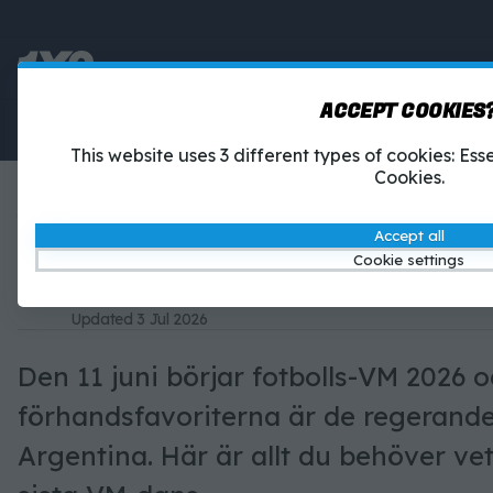
ACCEPT COOKIES
Betting
1X2-Tipset
This website uses 3 different types of cookies: Es
Cookies.
ARGENTINA I VM 2026 – SPE
OCH LIONEL MESSI
Accept all
Cookie settings
Simon Andersson, sportskribent
7 Jun 2026
Simon Andersson, sportskribent
Updated
3 Jul 2026
Den 11 juni börjar fotbolls-VM 2026 
förhandsfavoriterna är de regerand
Argentina. Här är allt du behöver ve