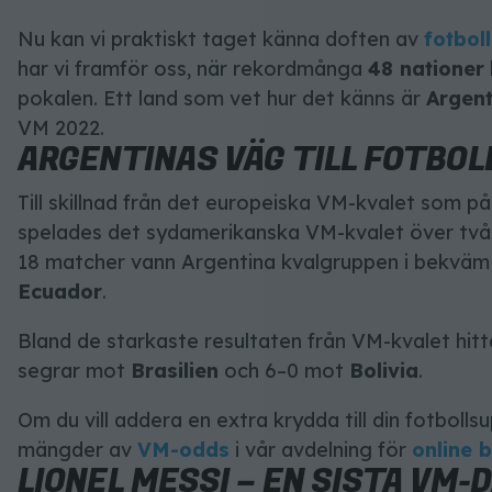
Nu kan vi praktiskt taget känna doften av
fotbol
har vi framför oss, när rekordmånga
48 nationer
pokalen. Ett land som vet hur det känns är
Argent
VM 2022.
ARGENTINAS VÄG TILL FOTBOL
Till skillnad från det europeiska VM-kvalet som p
spelades det sydamerikanska VM-kvalet över två å
18 matcher vann Argentina kvalgruppen i bekväm s
Ecuador
.
Bland de starkaste resultaten från VM-kvalet hitt
segrar mot
Brasilien
och 6–0 mot
Bolivia
.
Om du vill addera en extra krydda till din fotbolls
mängder av
VM-odds
i vår avdelning för
online b
LIONEL MESSI – EN SISTA VM-