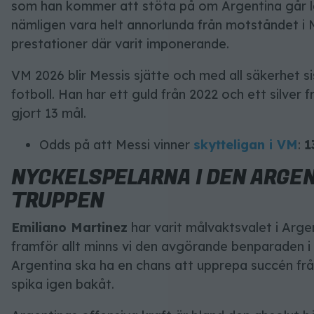
som han kommer att stöta på om Argentina går 
nämligen vara helt annorlunda från motståndet i
prestationer där varit imponerande.
VM 2026 blir Messis sjätte och med all säkerhet s
fotboll. Han har ett guld från 2022 och ett silver f
gjort 13 mål.
Odds på att Messi vinner
skytteligan i VM
:
1
NYCKELSPELARNA I DEN ARGE
TRUPPEN
Emiliano Martinez
har varit målvaktsvalet i Arge
framför allt minns vi den avgörande benparaden i
Argentina ska ha en chans att upprepa succén fr
spika igen bakåt.