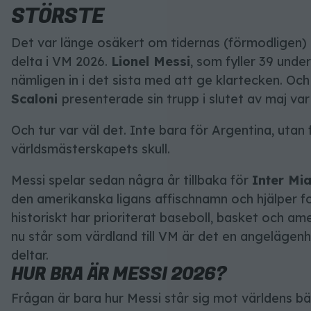
STÖRSTE
Det var länge osäkert om tidernas (förmodligen) b
delta i VM 2026.
Lionel Messi
, som fyller 39 unde
nämligen in i det sista med att ge klartecken. O
Scaloni
presenterade sin trupp i slutet av maj va
Och tur var väl det. Inte bara för Argentina, utan 
världsmästerskapets skull.
Messi spelar sedan några år tillbaka för
Inter Mi
den amerikanska ligans affischnamn och hjälper fo
historiskt har prioriterat baseboll, basket och am
nu står som värdland till VM är det en angelägenh
deltar.
HUR BRA ÄR MESSI 2026?
Frågan är bara hur Messi står sig mot världens b