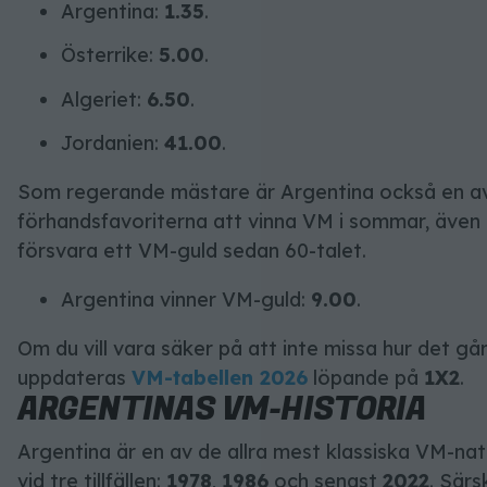
Argentina:
1.35
.
Österrike:
5.00
.
Algeriet:
6.50
.
Jordanien:
41.00
.
Som regerande mästare är Argentina också en av
förhandsfavoriterna att vinna VM i sommar, även 
försvara ett VM-guld sedan 60-talet.
Argentina vinner VM-guld:
9.00
.
Om du vill vara säker på att inte missa hur det g
uppdateras
VM-tabellen 2026
löpande på
1X2
.
ARGENTINAS VM-HISTORIA
Argentina är en av de allra mest klassiska VM-nat
vid tre tillfällen:
1978
,
1986
och senast
2022
. Särs