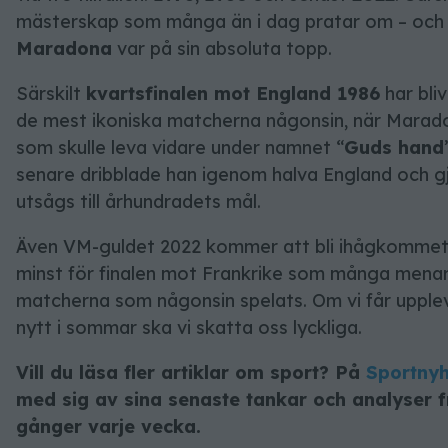
mästerskap som många än i dag pratar om – och 
Maradona
var på sin absoluta topp.
Särskilt
kvartsfinalen mot England 1986
har bli
de mest ikoniska matcherna någonsin, när Marado
som skulle leva vidare under namnet “
Guds hand
senare dribblade han igenom halva England och g
utsågs till århundradets mål.
Även VM-guldet 2022 kommer att bli ihågkommet f
minst för finalen mot Frankrike som många menar
matcherna som någonsin spelats. Om vi får upple
nytt i sommar ska vi skatta oss lyckliga.
Vill du läsa fler artiklar om sport? På
Sportnyh
med sig av sina senaste tankar och analyser f
gånger varje vecka.