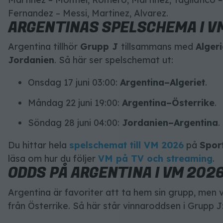
Fernandez – Messi, Martinez, Alvarez.
ARGENTINAS SPELSCHEMA I V
Argentina tillhör
Grupp J
tillsammans med
Algeri
Jordanien
. Så här ser spelschemat ut:
Onsdag 17 juni 03:00:
Argentina–Algeriet
.
Måndag 22 juni 19:00:
Argentina–Österrike
.
Söndag 28 juni 04:00:
Jordanien–Argentina
.
Du hittar hela
spelschemat till VM 2026
på
Spor
läsa om hur du följer
VM på TV och streaming
.
ODDS PÅ ARGENTINA I VM 202
Argentina är favoriter att ta hem sin grupp, men 
från Österrike. Så här står vinnaroddsen i Grupp J