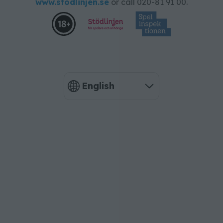
www.stodlinjen.se
or call 020-81 91 00.
English
Language