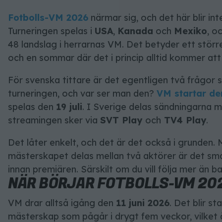
Fotbolls-VM 2026
närmar sig, och det här blir in
Turneringen spelas i
USA
,
Kanada
och
Mexiko
, o
48 landslag i herrarnas VM. Det betyder ett störr
och en sommar där det i princip alltid kommer att f
För svenska tittare är det egentligen två frågor s
turneringen, och var ser man den?
VM startar den
spelas den
19 juli
. I Sverige delas sändningarna 
streamingen sker via
SVT Play
och
TV4 Play
.
Det låter enkelt, och det är det också i grunden.
mästerskapet delas mellan två aktörer är det smar
innan premiären. Särskilt om du vill följa mer än 
NÄR BÖRJAR FOTBOLLS-VM 20
VM drar alltså igång den
11 juni 2026
. Det blir st
mästerskap som pågår i drygt fem veckor, vilket