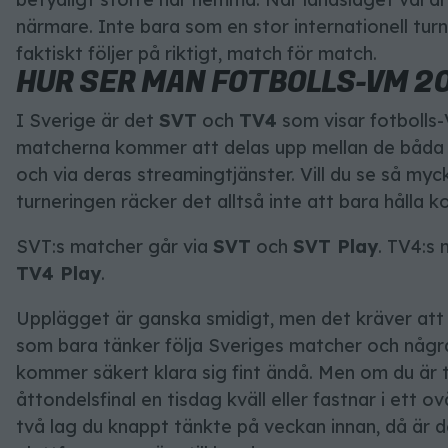
närmare. Inte bara som en stor internationell tu
faktiskt följer på riktigt, match för match.
HUR SER MAN FOTBOLLS-VM 2
I Sverige är det
SVT
och
TV4
som visar fotbolls
matcherna kommer att delas upp mellan de båda b
och via deras streamingtjänster. Vill du se så my
turneringen räcker det alltså inte att bara hålla k
SVT:s matcher går via
SVT
och
SVT Play
. TV4:s 
TV4 Play
.
Upplägget är ganska smidigt, men det kräver att 
som bara tänker följa Sveriges matcher och någr
kommer säkert klara sig fint ändå. Men om du är 
åttondelsfinal en tisdag kväll eller fastnar i ett
två lag du knappt tänkte på veckan innan, då är 