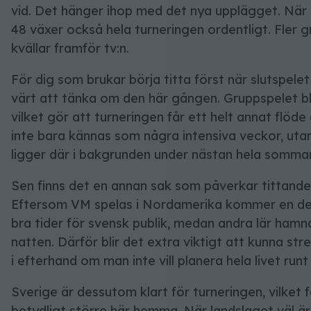
vid. Det hänger ihop med det nya upplägget. När an
48 växer också hela turneringen ordentligt. Fler gr
kvällar framför tv:n.
För dig som brukar börja titta först när slutspele
värt att tänka om den här gången. Gruppspelet bli
vilket gör att turneringen får ett helt annat flöd
inte bara kännas som några intensiva veckor, uta
ligger där i bakgrunden under nästan hela somma
Sen finns det en annan sak som påverkar tittandet
Eftersom VM spelas i Nordamerika kommer en de
bra tider för svensk publik, medan andra lär hamna 
natten. Därför blir det extra viktigt att kunna s
i efterhand om man inte vill planera hela livet runt
Sverige är dessutom klart för turneringen, vilket 
betydligt större här hemma. När landslaget väl ä