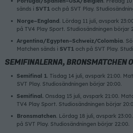
Portugal/Spanien–USA/Belgien
. Fredag 10
sänds i
SVT1
och på SVT Play. Studiosändning
Norge–England
. Lördag 11 juli, avspark 23:
på TV4 Play Sport. Studiosändningen börjar 2
Argentina/Egypten–Schweiz/Colombia
. Sö
Matchen sänds i
SVT1
och på SVT Play. Studi
SEMIFINALERNA, BRONSMATCHEN O
Semifinal 1
. Tisdag 14 juli, avspark 21:00. M
SVT Play. Studiosändningen börjar 20:00.
Semifinal.
Onsdag 15 juli, avspark 21:00. Mat
TV4 Play Sport. Studiosändningen börjar 20:0
Bronsmatchen
. Lördag 18 juli, avspark 23:0
på SVT Play. Studiosändningen börjar 22:00.