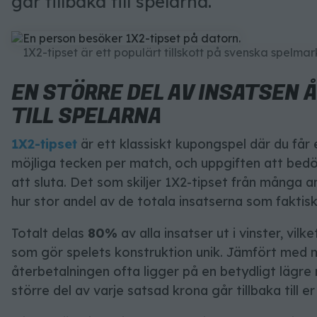
går tillbaka till spelarna.
1X2-tipset är ett populärt tillskott på svenska spelma
EN STÖRRE DEL AV INSATSEN
TILL SPELARNA
1X2-tipset
är ett klassiskt kupongspel där du får
möjliga tecken per match, och uppgiften att b
att sluta. Det som skiljer 1X2-tipset från många an
hur stor andel av de totala insatserna som faktiskt
Totalt delas
80%
av alla insatser ut i vinster, vil
som gör spelets konstruktion unik. Jämfört med m
återbetalningen ofta ligger på en betydligt lägre 
större del av varje satsad krona går tillbaka till e