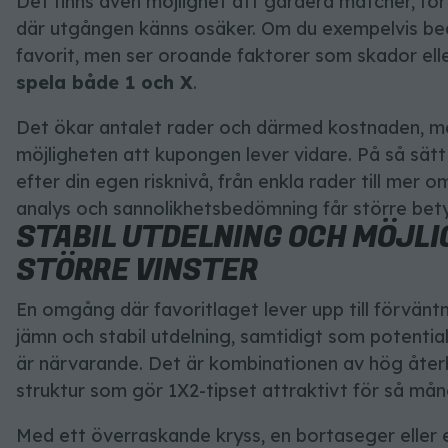
Det finns även möjlighet att gardera matcher, för a
där utgången känns osäker. Om du exempelvis 
favorit, men ser oroande faktorer som skador ell
spela både 1 och X
.
Det ökar antalet rader och därmed kostnaden, m
möjligheten att kupongen lever vidare. På så sät
efter din egen risknivå, från enkla rader till mer
analys och sannolikhetsbedömning får större bety
STABIL UTDELNING OCH MÖJLI
STÖRRE VINSTER
En omgång där favoritlaget lever upp till förväntn
jämn och stabil utdelning, samtidigt som potentiale
är närvarande. Det är kombinationen av hög återb
struktur som gör 1X2-tipset attraktivt för så mån
Med ett överraskande kryss, en bortaseger eller 