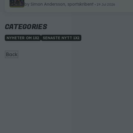
by
Simon Andersson, sportskribent
29 Jul 2026
CATEGORIES
NYHETER OM 1X2
SENASTE NYTT 1X2
Back