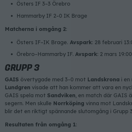
Östers IF 3–3 Örebro
Hammarby IF 2–0 IK Brage
Matcherna i omgång 2
:
Östers IF–IK Brage.
Avspark
: 28 februari 13:
Örebro–Hammarby IF.
Avspark
: 2 mars 19:00
GRUPP 3
GAIS
övertygade med 3–0 mot
Landskrona
i en
Lundgren
visade att han kommer att vara en nyck
GAIS spela mot
Sandviken
, en match där GAIS är
segern. Men skulle
Norrköping
vinna mot Landskr
blir det en riktigt spännande slutomgång i Grupp 3
Resultaten från omgång 1
: