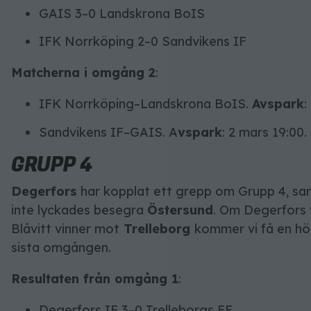
GAIS 3–0 Landskrona BoIS
IFK Norrköping 2–0 Sandvikens IF
Matcherna i omgång 2
:
IFK Norrköping–Landskrona BoIS.
Avspark
:
Sandvikens IF–GAIS. A
vspark
: 2 mars 19:00.
GRUPP 4
Degerfors
har kopplat ett grepp om Grupp 4, s
inte lyckades besegra
Östersund
. Om Degerfors 
Blåvitt vinner mot
Trelleborg
kommer vi få en hög
sista omgången.
Resultaten från omgång 1
:
Degerfors IF 3–0 Trelleborgs FF