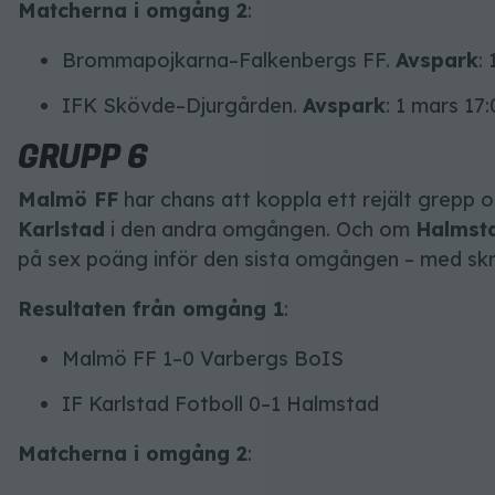
Matcherna i omgång 2
:
Brommapojkarna–Falkenbergs FF.
Avspark
:
IFK Skövde–Djurgården.
Avspark
: 1 mars 17:
GRUPP 6
Malmö FF
har chans att koppla ett rejält grepp
Karlstad
i den andra omgången. Och om
Halmst
på sex poäng inför den sista omgången – med sk
Resultaten från omgång 1
:
Malmö FF 1–0 Varbergs BoIS
IF Karlstad Fotboll 0–1 Halmstad
Matcherna i omgång 2
: