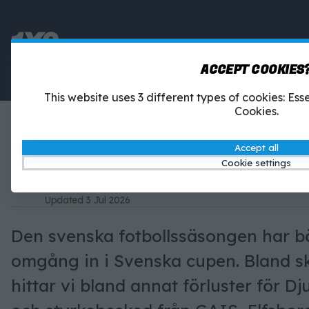
ACCEPT COOKIES
Betting
1X2-Tipset
This website uses 3 different types of cookies: Es
Cookies.
SVENSKA CUPEN OMGÅNG 2 –
MATCHER
Accept all
Cookie settings
Simon Andersson, sportskribent
26 Feb 2026
Simon Andersson, sportskribent
Updated
3 Jul 2026
Den svenska fotbollssäsongen har bö
omgång in i Svenska cupen. Bland skrä
hittar vi bland annat förluster för D