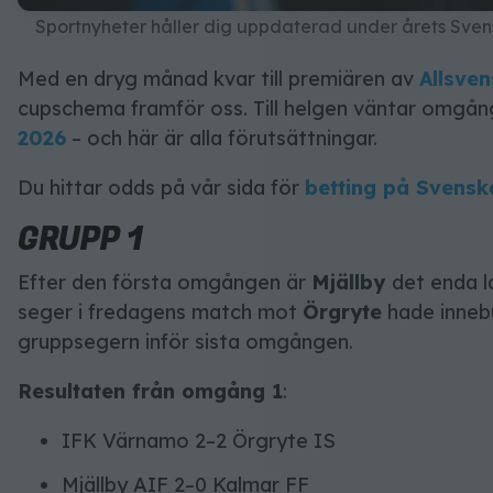
Sportnyheter håller dig uppdaterad under årets Sve
Med en dryg månad kvar till premiären av
Allsve
cupschema framför oss. Till helgen väntar omgån
2026
– och här är alla förutsättningar.
Du hittar odds på vår sida för
betting på Svensk
GRUPP 1
Efter den första omgången är
Mjällby
det enda l
seger i fredagens match mot
Örgryte
hade innebu
gruppsegern inför sista omgången.
Resultaten från omgång 1
:
IFK Värnamo 2–2 Örgryte IS
Mjällby AIF 2–0 Kalmar FF