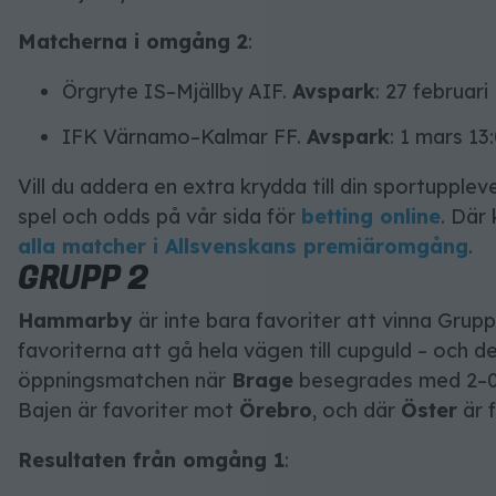
Matcherna i omgång 2
:
Örgryte IS–Mjällby AIF.
Avspark
: 27 februari
IFK Värnamo–Kalmar FF.
Avspark
: 1 mars 13:
Vill du addera en extra krydda till din sportupple
spel och odds på vår sida för
betting online
. Där
alla matcher i Allsvenskans premiäromgång
.
GRUPP 2
Hammarby
är inte bara favoriter att vinna Grup
favoriterna att gå hela vägen till cupguld – och de
öppningsmatchen när
Brage
besegrades med 2–0.
Bajen är favoriter mot
Örebro
, och där
Öster
är 
Resultaten från omgång 1
: