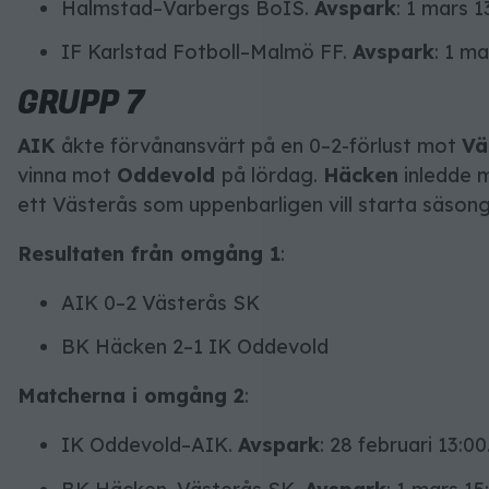
Halmstad–Varbergs BoIS.
Avspark
: 1 mars 1
IF Karlstad Fotboll–Malmö FF.
Avspark
: 1 ma
GRUPP 7
AIK
åkte förvånansvärt på en 0–2-förlust mot
Vä
vinna mot
Oddevold
på lördag.
Häcken
inledde 
ett Västerås som uppenbarligen vill starta säsong
Resultaten från omgång 1
:
AIK 0–2 Västerås SK
BK Häcken 2–1 IK Oddevold
Matcherna i omgång 2
:
IK Oddevold–AIK.
Avspark
: 28 februari 13:00