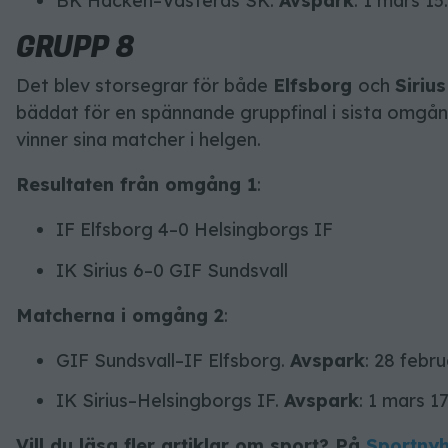
BK Häcken–Västerås SK.
Avspark
: 1 mars 15
GRUPP 8
Det blev storsegrar för både
Elfsborg
och
Siriu
bäddat för en spännande gruppfinal i sista omgå
vinner sina matcher i helgen.
Resultaten från omgång 1
:
IF Elfsborg 4–0 Helsingborgs IF
IK Sirius 6–0 GIF Sundsvall
Matcherna i omgång 2
:
GIF Sundsvall–IF Elfsborg.
Avspark
: 28 febru
IK Sirius–Helsingborgs IF.
Avspark
: 1 mars 17
Vill du läsa fler artiklar om sport? På
Sportnyh