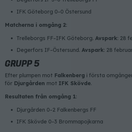
IFK Göteborg 0–0 Östersund
Matcherna i omgång 2
:
Trelleborgs FF–IFK Göteborg.
Avspark
: 28 f
Degerfors IF–Östersund.
Avspark
: 28 februar
GRUPP 5
Efter plumpen mot
Falkenberg
i första omgånge
för
Djurgården
mot
IFK Skövde
.
Resultaten från omgång 1
:
Djurgården 0–2 Falkenbergs FF
IFK Skövde 0–3 Brommapojkarna