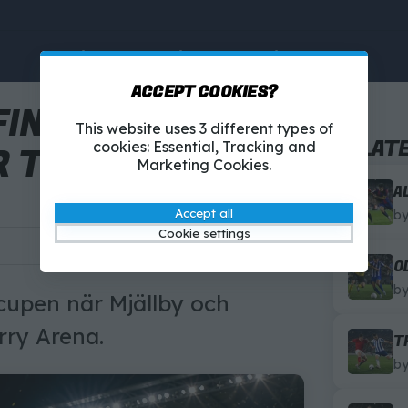
Betting
1X2-Tipset
Casino
ACCEPT COOKIES?
INALEN:
This website uses 3 different types of
RELAT
cookies: Essential, Tracking and
TITEL - MJÄLLBY
Marketing Cookies.
Accept all
b
Cookie settings
Share
b
cupen när Mjällby och
ry Arena.
b