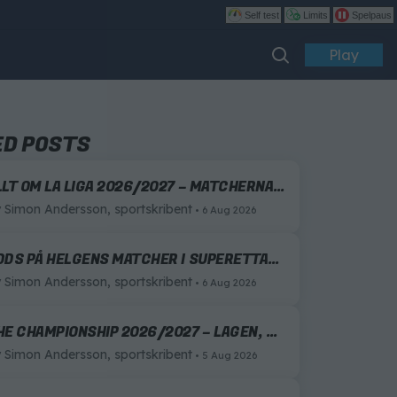
Self test
Limits
Spelpaus
Play
ED POSTS
ALLT OM LA LIGA 2026/2027 – MATCHERNA, LAGEN OCH ODDSEN
y
Simon Andersson, sportskribent
6 Aug 2026
ODDS PÅ HELGENS MATCHER I SUPERETTAN – KAN FALKENBERG HAKA PÅ TOPPEN?
y
Simon Andersson, sportskribent
6 Aug 2026
THE CHAMPIONSHIP 2026/2027 – LAGEN, ODDSEN OCH SVENSKARNA
y
Simon Andersson, sportskribent
5 Aug 2026