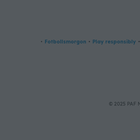
Fotbollsmorgon
Play responsibly
© 2025 PAF M