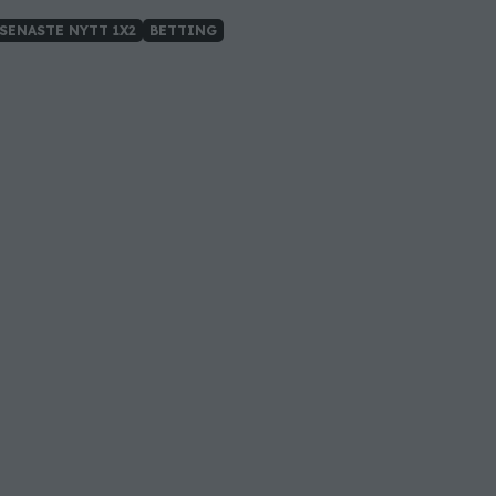
SENASTE NYTT 1X2
BETTING