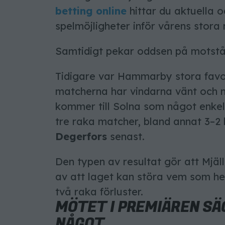
betting online
hittar du aktuella o
spelmöjligheter inför vårens stora
Samtidigt pekar oddsen på motstån
Tidigare var Hammarby stora favor
matcherna har vindarna vänt och nu
kommer till Solna som något enkel
tre raka matcher, bland annat 3–2
Degerfors
senast.
Den typen av resultat gör att Mjäll
av att laget kan störa vem som hel
två raka förluster.
MÖTET I PREMIÄREN S
NÅGOT