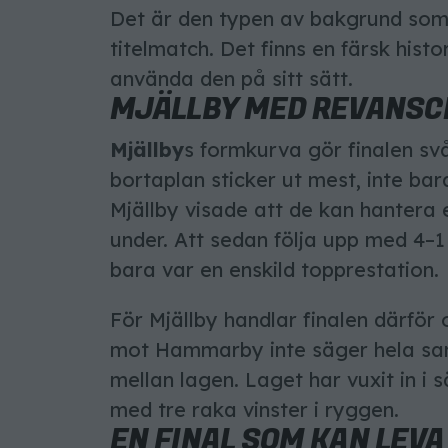
Det är den typen av bakgrund som
titelmatch. Det finns en färsk hist
använda den på sitt sätt.
MJÄLLBY MED REVANSC
Mjällby
s formkurva gör finalen sv
bortaplan sticker ut mest, inte bara
Mjällby visade att de kan hantera 
under. Att sedan följa upp med 4–
bara var en enskild topprestation.
För Mjällby handlar finalen därför
mot Hammarby inte säger hela san
mellan lagen. Laget har vuxit in i
med tre raka vinster i ryggen.
EN FINAL SOM KAN LEVA