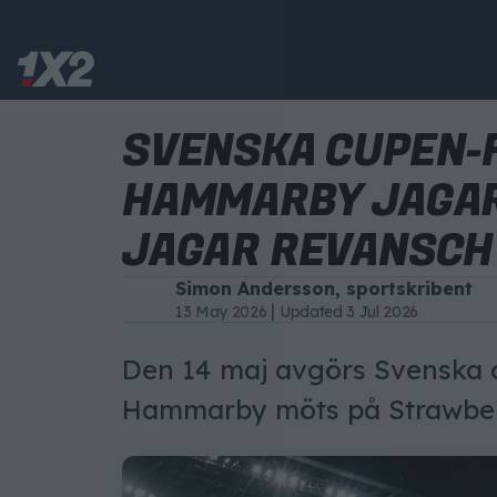
SVENSKA CUPEN-F
HAMMARBY JAGAR 
JAGAR REVANSCH
Simon Andersson, sportskribent
Simon Andersson, sportskribent
|
13 May 2026
Updated
3 Jul 2026
Den 14 maj avgörs Svenska 
Hammarby möts på Strawber