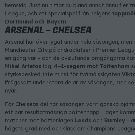
hemsida. Just nu hittar du bland annat ännu fler tr
League, och ett specialspel från helgens
toppmöt
Dortmund och Bayern
.
ARSENAL – CHELSEA
Arsenal har övertygat under hela säsongen, men m
Manchester City på andraplatsen i Premier League
en gång var – och de avslutande omgångarna kom
Mikel Artetas
lag.
4–1-segern mot Tottenham
s
styrkebesked, inte minst för tvåmålsskytten
Vikt
ifrågasatt under stora delar av säsongen, men so
nyår.
För Chelseas del har säsongen varit ganska ojäm
ett par resultatmässiga bottennapp. Laget komm
matcher mot bottenlagen
Leeds
och
Burnley
– ä
högsta grad med och slåss om Champions League