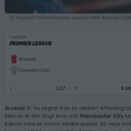
Ta rygg på Fotbollmorgons speltips inför Arsenal–Chel
Football
PREMIER LEAGUE
Arsenal
Coventry City
1
1.17
X
8.50
Arsenal
är tio segrar från en oerhört efterlängt
Men än är det långt kvar och
Manchester City
lu
bakom med en match mindre spelad. Så varje mat