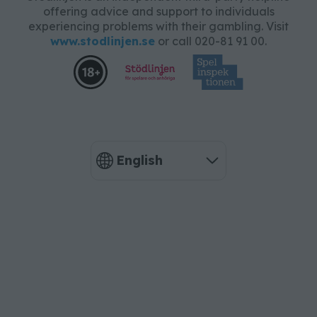
offering advice and support to individuals
experiencing problems with their gambling. Visit
www.stodlinjen.se
or call 020-81 91 00.
English
Language