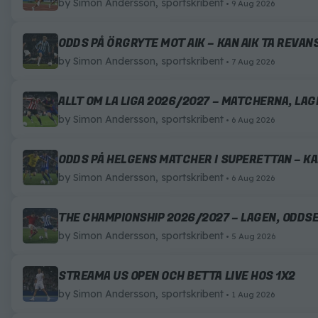
by
Simon Andersson, sportskribent
9 Aug 2026
ODDS PÅ ÖRGRYTE MOT AIK – KAN AIK TA REVA
by
Simon Andersson, sportskribent
7 Aug 2026
ALLT OM LA LIGA 2026/2027 – MATCHERNA, LA
by
Simon Andersson, sportskribent
6 Aug 2026
ODDS PÅ HELGENS MATCHER I SUPERETTAN – K
by
Simon Andersson, sportskribent
6 Aug 2026
THE CHAMPIONSHIP 2026/2027 – LAGEN, ODDS
by
Simon Andersson, sportskribent
5 Aug 2026
STREAMA US OPEN OCH BETTA LIVE HOS 1X2
by
Simon Andersson, sportskribent
1 Aug 2026