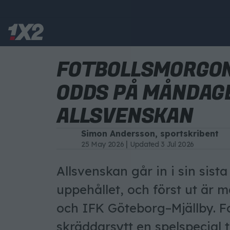
FOTBOLLSMORGON
ODDS PÅ MÅNDAG
ALLSVENSKAN
Simon Andersson, sportskribent
Simon Andersson, sportskribent
|
25 May 2026
Updated
3 Jul 2026
Allsvenskan går in i sin sist
uppehållet, och först ut är
och IFK Göteborg–Mjällby. F
skräddarsytt en spelspecial t