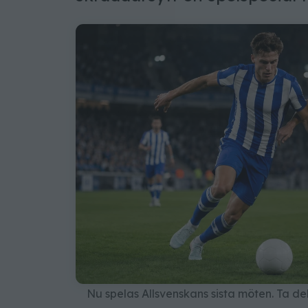
Nu spelas Allsvenskans sista möten. Ta de