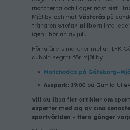
matcherna och ligger näst sist i tab
Mjällby och mot
Västerås
på sönda
tränaren
Stefan Billborn
inte lede
igen i början av juli.
Förra årets matcher mellan IFK G
dubbla segrar för Mjällby.
Matchodds på Göteborg–Mjä
Avspark:
19:00 på Gamla Ullev
Vill du läsa fler artiklar om spo
experter med sig av sina senaste
sportvärlden – flera gånger varj