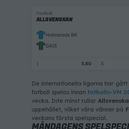
Football
ALLSVENSKAN
Halmstads BK
GAIS
1
5.80
X
De internationella ligorna har gåt
fotboll spelas innan
fotbolls-VM 2
vecka. Inte minst rullar
Allsvensk
uppehållet, vilket våra vänner på
F
veckans första spelspecial.
MÅNDAGENS SPELSPECI