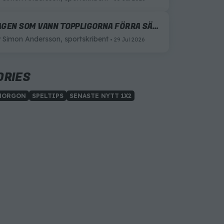
LAGEN SOM VANN TOPPLIGORNA FÖRRA SÄSONGEN – OCH FAVORITERNA INFÖR NÄSTA
y
Simon Andersson, sportskribent
29 Jul 2026
ORIES
MORGON
SPELTIPS
SENASTE NYTT 1X2