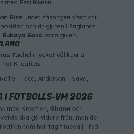
tlås med
Ezri Konsa
.
an Rice
under säsongen visat att
 position och är gjuten i Englands
n
Bukayo Saka
vara given.
GLAND
as Tuchel
mycket väl kunna
n mot Kroatien.
Reilly – Rice, Anderson – Saka,
 I FOTBOLLS-VM 2026
ns med Kroatien,
Ghana
och
vetvis ska gå vidare från, men de
roatien som har tagit medalj i två