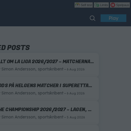
Self test
Limits
Spelpaus
Play
ED POSTS
ALLT OM LA LIGA 2026/2027 – MATCHERNA, LAGEN OCH ODDSEN
y
Simon Andersson, sportskribent
6 Aug 2026
ODDS PÅ HELGENS MATCHER I SUPERETTAN – KAN FALKENBERG HAKA PÅ TOPPEN?
y
Simon Andersson, sportskribent
6 Aug 2026
THE CHAMPIONSHIP 2026/2027 – LAGEN, ODDSEN OCH SVENSKARNA
y
Simon Andersson, sportskribent
5 Aug 2026