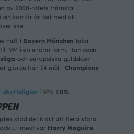
n av 2000-talets främsta
 sin karriär är det med all
över ske.
e haft i
Bayern München
talar
ill VM i en enorm form. Han vann
sliga
och europeiska guldskon
det gjorde han 14 mål i
Champions
r
skytteligan
i VM:
7.00
.
PPEN
es stod det klart att flera stora
tack ut mest var
Harry Maguire
,