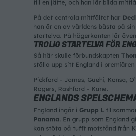
till en jätte, och han lär bilda mit
På det centrala mittfältet har
Decl
han är en av världens bästa på sin
startelva. På högerkanten lär äve
TROLIG STARTELVA FÖR EN
Så här skulle förbundskapten
Thom
ställa upp sitt England i premiäre
Pickford – James, Guehi, Konsa, O’
Rogers, Rashford – Kane.
ENGLANDS SPELSCHEMA
England ingår i
Grupp L
tillsamma
Panama
. En grupp som England gi
kan stöta på tufft motstånd från K