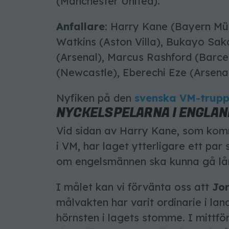
(Manchester United).
Anfallare
: Harry Kane (Bayern Mün
Watkins (Aston Villa), Bukayo Sak
(Arsenal), Marcus Rashford (Barc
(Newcastle), Eberechi Eze (Arsenal
Nyfiken på den
svenska VM-trup
NYCKELSPELARNA I ENGLA
Vid sidan av Harry Kane, som kom
i VM, har laget ytterligare ett par 
om engelsmännen ska kunna gå lån
I målet kan vi förvänta oss att
Jo
målvakten har varit ordinarie i la
hörnsten i lagets stomme. I mittfö