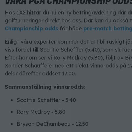
VÅRA PGA CHAMPIONSHIP ODD
Hos 1X2 hittar du nu en ny bettingavdelning där du
golfturneringar direkt hos oss. Där kan du också 
Championship odds
för både
pre-match bettin
Enligt våra experter kommer det att bli ruskigt j
viss fördel till Scottie Scheffler (5.40), som sluta
Efter honom ser vi Rory McIlroy (5.80), följt av
Xander Schauffele med ett delat vinnarodds på 1
delar därefter oddset 17.00.
Sammanställning vinnarodds:
Scottie Scheffler - 5.40
Rory McIlroy - 5.80
Bryson DeChambeau - 12.50