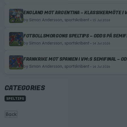
ENGLAND MOT ARGENTINA – KLASSIKERMÖTE I V
by
Simon Andersson, sportskribent
15 Jul 2026
FOTBOLLSMORGONS SPELTIPS – ODDS PÅ SEMIF
by
Simon Andersson, sportskribent
14 Jul 2026
FRANKRIKE MOT SPANIEN I VM:S SEMIFINAL – O
by
Simon Andersson, sportskribent
14 Jul 2026
CATEGORIES
SPELTIPS
Back