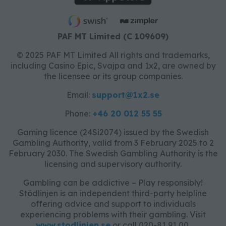
PAF MT Limited (C 109609)
© 2025 PAF MT Limited All rights and trademarks,
including Casino Epic, Svajpa and 1x2, are owned by
the licensee or its group companies.
Email:
support@1x2.se
Phone:
+46 20 012 55 55
Gaming licence (24Si2074) issued by the Swedish
Gambling Authority, valid from 3 February 2025 to 2
February 2030. The Swedish Gambling Authority is the
licensing and supervisory authority.
Gambling can be addictive – Play responsibly!
Stödlinjen is an independent third-party helpline
offering advice and support to individuals
experiencing problems with their gambling. Visit
www.stodlinjen.se
or call 020-81 91 00.