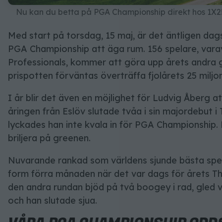
Nu kan du betta på PGA Championship direkt hos 1X2
Med start på torsdag, 15 maj, är det äntligen dag
PGA Championship att äga rum. 156 spelare, var
Professionals, kommer att göra upp årets andra 
prispotten förväntas överträffa fjolårets 25 miljon
I år blir det även en möjlighet för Ludvig Åberg at
åringen från Eslöv slutade tvåa i sin majordebut i
lyckades han inte kvala in för PGA Championship. 
briljera på greenen.
Nuvarande rankad som världens sjunde bästa spel
form förra månaden när det var dags för årets Th
den andra rundan bjöd på två boogey i rad, gled
och han slutade sjua.