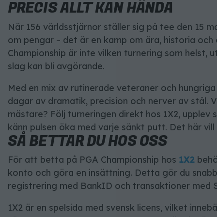
PRECIS ALLT KAN HÄNDA
När 156 världsstjärnor ställer sig på tee den 15 m
om pengar – det är en kamp om ära, historia och
Championship är inte vilken turnering som helst, u
slag kan bli avgörande.
Med en mix av rutinerade veteraner och hungriga 
dagar av dramatik, precision och nerver av stål. 
mästare? Följ turneringen direkt hos 1X2, upplev s
känn pulsen öka med varje sänkt putt. Det här vill 
SÅ BETTAR DU HOS OSS
För att betta på PGA Championship hos
1X2
behö
konto och göra en insättning. Detta gör du snab
registrering med BankID och transaktioner med Swi
1X2 är en spelsida med svensk licens, vilket innebä