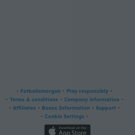
Fotbollsmorgon
Play responsibly
Terms & conditions
Company information
Affiliates
Bonus Information
Support
Cookie Settings