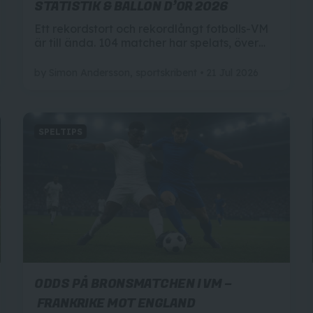
STATISTIK & BALLON D’OR 2026
Ett rekordstort och rekordlångt fotbolls-VM
är till ända. 104 matcher har spelats, över
300 mål har gjorts och Spanien har blivit
världsmästare för andra gången. Här är en
by
Simon Andersson, sportskribent
21 Jul 2026
återblick till vad vi har fått vara med om i
USA, Kanada och Mexiko – så gick det i
fotbolls-VM 2026.
SPELTIPS
ODDS PÅ BRONSMATCHEN I VM –
FRANKRIKE MOT ENGLAND