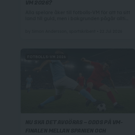
VM 2026?
Alla spelare åker till fotbolls-VM för att ta sitt
land till guld, men i bakgrunden pågår alltid
en annan prestigefull tävling: kampen om
skytteligan. Så här gick det i årets
by
Simon Andersson, sportskribent
22 Jul 2026
världsmästerskap.
FOTBOLLS-VM 2026
NU SKA DET AVGÖRAS – ODDS PÅ VM-
FINALEN MELLAN SPANIEN OCH