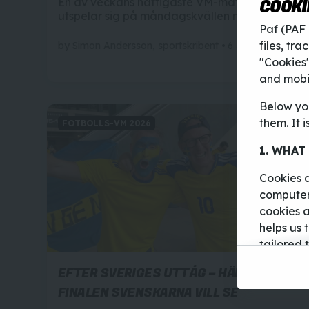
COOKI
En av veckans häftigaste VM-matcher
utspelar sig på måndagskvällen när
Paf (PAF 
Portugal tar emot Spanien i Dallas.
Fotbollsmorgons spelexpert “Myggan” har
files, tra
by
Simon Andersson, sportskribent
6 Jul 2026
skräddarsytt en spelspecial till kvällens
"Cookies"
åttondelsfinal.
and mobil
Below you
them. It 
FOTBOLLS-VM 2026
1. WHAT
Cookies a
computer,
cookies a
helps us 
tailored 
EFTER SVERIGES UTTÅG – HÄR ÄR VM-
Cookies c
Session c
FINALEN SVENSKARNA VILL SE
persisten