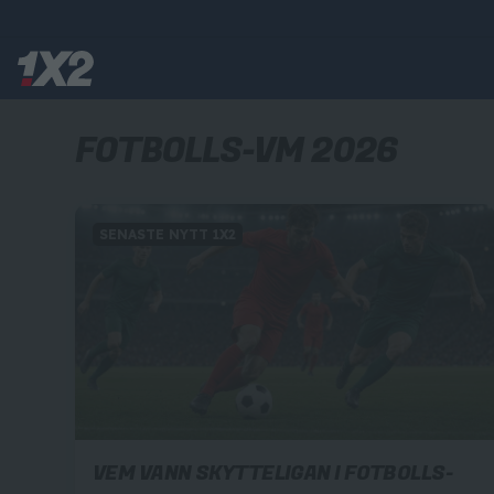
FOTBOLLS-VM 2026
SENASTE NYTT 1X2
VEM VANN SKYTTELIGAN I FOTBOLLS-