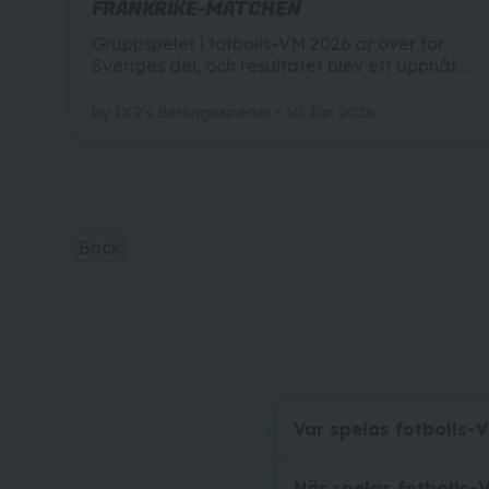
Analytic
FRANKRIKE-MATCHEN
Gruppspelet i fotbolls-VM 2026 är över för
These co
Sveriges del, och resultatet blev ett uppnått
used and 
avancemang till 16-delsfinalen. Här blickar
and Hotja
vi tillbaka på de största höjdpunkterna så
by
1X2's Bettingexperter
30 Jun 2026
website t
här långt, matchen mot Frankrike och
easier to
snackisarna under VM hittills.
to the U
uses and
Hotjar is
Back
content a
with the 
on and ho
EU and da
Marketi
Var spelas fotbolls-
Marketin
personali
När spelas fotbolls-